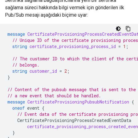
Sertifika sağlama bağdaştırıcılarına yeni bir sertifika
sağlama süreci hakkında bilgi vermek için gönderilen ilk
Pub/Sub mesajı aşağıdaki biçime uyar:
message
CertificateProvisioningProcessCreatedEventDa
// Unique ID of the certificate provisioning proces
string
certificate_provisioning_process_id
=
1
;
// The customer ID to which the client of the cert
// belongs.
string
customer_id
=
2
;
}
// Content of the pubsub message that is sent to the
// a new event that should be handled.
message
CertificateProvisioningPubsubNotification
{
oneof
event
{
// Event data of the certificate provisioning pro
CertificateProvisioningProcessCreatedEventData
certificate_provisioning_process_created_even
}