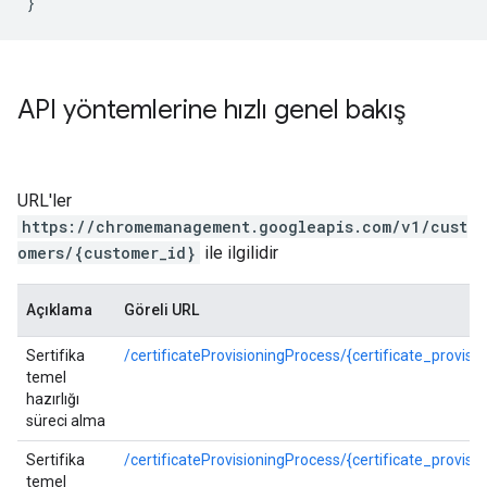
}
API yöntemlerine hızlı genel bakış
URL'ler
https://chromemanagement.googleapis.com/v1/cust
omers/{customer_id}
ile ilgilidir
Açıklama
Göreli URL
Sertifika
/certificateProvisioningProcess/{certificate_provisi
temel
hazırlığı
süreci alma
Sertifika
/certificateProvisioningProcess/{certificate_provisi
temel