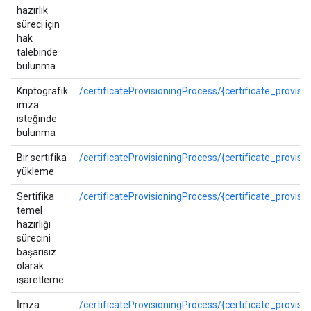
hazırlık
süreci için
hak
talebinde
bulunma
Kriptografik
/certificateProvisioningProcess/{certificate_provisi
imza
isteğinde
bulunma
Bir sertifika
/certificateProvisioningProcess/{certificate_provisi
yükleme
Sertifika
/certificateProvisioningProcess/{certificate_provisi
temel
hazırlığı
sürecini
başarısız
olarak
işaretleme
İmza
/certificateProvisioningProcess/{certificate_provis