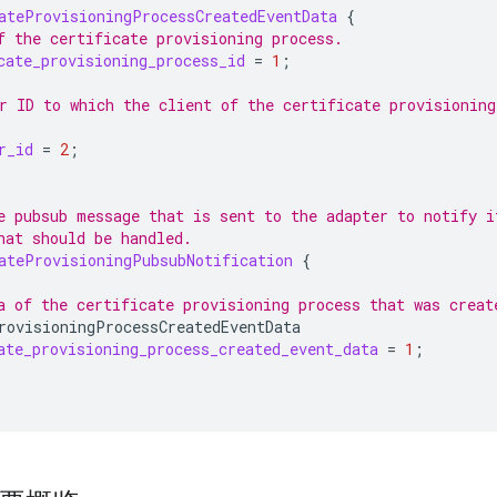
ateProvisioningProcessCreatedEventData
{
f the certificate provisioning process.
cate_provisioning_process_id
=
1
;
r ID to which the client of the certificate provisioning
r_id
=
2
;
e pubsub message that is sent to the adapter to notify i
hat should be handled.
ateProvisioningPubsubNotification
{
a of the certificate provisioning process that was creat
rovisioningProcessCreatedEventData
ate_provisioning_process_created_event_data
=
1
;