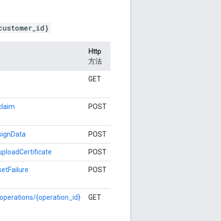
customer_id}
Http
方法
GET
claim
POST
:signData
POST
uploadCertificate
POST
setFailure
POST
/operations/{operation_id}
GET