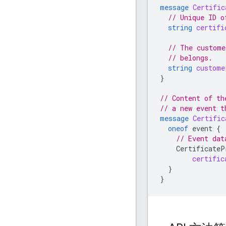
message
Certific
// Unique ID o
string
certifi
// The custome
// belongs.
string
custome
}
// Content of th
// a new event t
message
Certific
oneof
event
{
// Event dat
CertificateP
certific
}
}