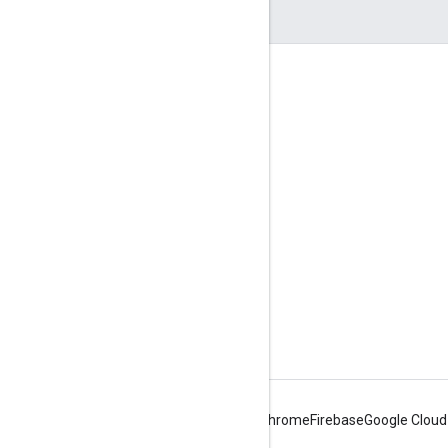
互动
Google Developer Program
Google Developer Groups
Google Developer Experts
Accelerators
Google Cloud & NVIDIA
Android
Chrome
Firebase
Google Cloud