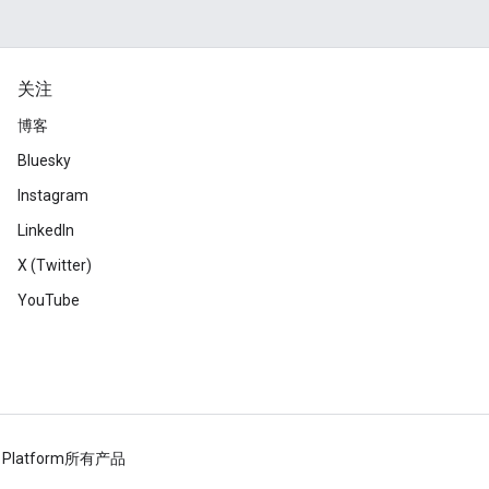
关注
博客
Bluesky
Instagram
LinkedIn
X (Twitter)
YouTube
 Platform
所有产品