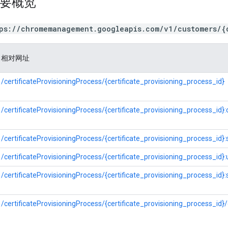
简要概览
ps://chromemanagement.googleapis.com/v1/customers/{
相对网址
/certificateProvisioningProcess/{certificate_provisioning_process_id}
/certificateProvisioningProcess/{certificate_provisioning_process_id}:
/certificateProvisioningProcess/{certificate_provisioning_process_id}
/certificateProvisioningProcess/{certificate_provisioning_process_id}:
/certificateProvisioningProcess/{certificate_provisioning_process_id}:
/certificateProvisioningProcess/{certificate_provisioning_process_id}