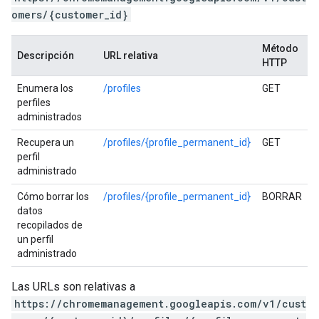
omers/{customer_id}
Método
Descripción
URL relativa
HTTP
Enumera los
/profiles
GET
perfiles
administrados
Recupera un
/profiles/{profile_permanent_id}
GET
perfil
administrado
Cómo borrar los
/profiles/{profile_permanent_id}
BORRAR
datos
recopilados de
un perfil
administrado
Las URLs son relativas a
https://chromemanagement.googleapis.com/v1/cust