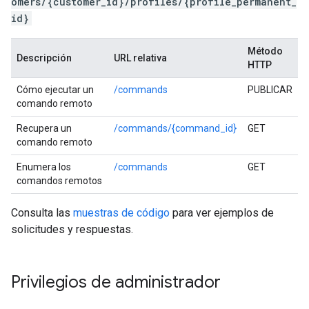
omers/{customer_id}/profiles/{profile_permanent_
id}
Método
Descripción
URL relativa
HTTP
Cómo ejecutar un
/commands
PUBLICAR
comando remoto
Recupera un
/commands/{command_id}
GET
comando remoto
Enumera los
/commands
GET
comandos remotos
Consulta las
muestras de código
para ver ejemplos de
solicitudes y respuestas.
Privilegios de administrador