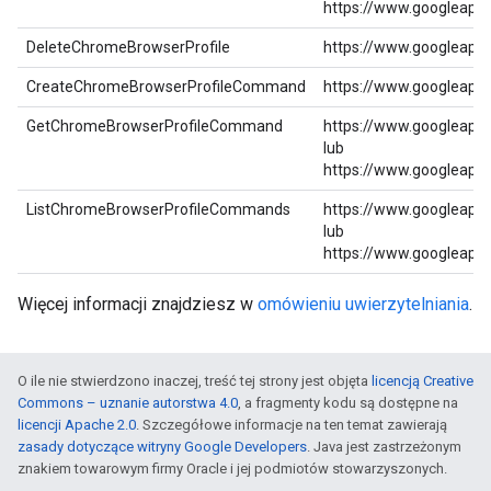
https://www.googleapi
DeleteChromeBrowserProfile
https://www.googleapi
CreateChromeBrowserProfileCommand
https://www.googleapi
GetChromeBrowserProfileCommand
https://www.googleapi
lub
https://www.googleapi
ListChromeBrowserProfileCommands
https://www.googleapi
lub
https://www.googleapi
Więcej informacji znajdziesz w
omówieniu uwierzytelniania
.
O ile nie stwierdzono inaczej, treść tej strony jest objęta
licencją Creative
Commons – uznanie autorstwa 4.0
, a fragmenty kodu są dostępne na
licencji Apache 2.0
. Szczegółowe informacje na ten temat zawierają
zasady dotyczące witryny Google Developers
. Java jest zastrzeżonym
znakiem towarowym firmy Oracle i jej podmiotów stowarzyszonych.