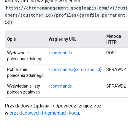
Adresy URL są względne względem
https://chromemanagement.googleapis.com/v1/cust
omers/{customer_id}/profiles/{profile_permanent_
id}
Metoda
Opis
Względny URL
HTTP
Wydawanie
/commands
POST
polecenia zdalnego
Pobieranie
/commands/{command_id}
SPRAWDŹ
polecenia zdalnego
Wyświetlanie listy
/commands
SPRAWDŹ
poleceń zdalnych
Przykładowe żądania i odpowiedzi znajdziesz
w
przykładowych fragmentach kodu
.