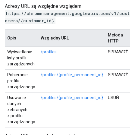
Adresy URL są względne względem
https://chromemanagement.googleapis.com/v1/cust
omers/{customer_id}
Metoda
Opis
Względny URL
HTTP
Wyświetlanie
/profiles
SPRAWDŹ
listy profili
zarządzanych
Pobieranie
/profiles/{profile_permanent_id}
SPRAWDŹ
profilu
zarządzanego
Usuwanie
/profiles/{profile_permanent_id}
USUŃ
danych
zebranych
z profilu
zarządzanego