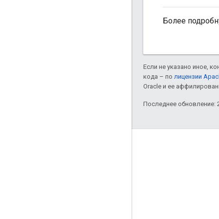
Более подроб
Если не указано иное, к
кода – по
лицензии Apac
Oracle и ее аффилирован
Последнее обновление: 2
Полезные ссылки
Google Developer Program
Google Developer Groups
Google Developer Experts
Accelerators