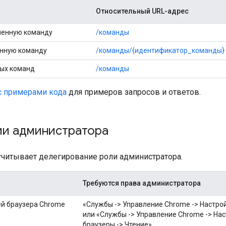
Относительный URL-адрес
ленную команду
/команды
енную команду
/команды/{идентификатор_команды}
ных команд
/команды
с примерами кода
для примеров запросов и ответов.
ии администратора
учитывает делегирование роли администратора.
Требуются права администратора
й браузера Chrome
«Службы -> Управление Chrome -> Настро
или «Службы -> Управление Chrome -> На
браузеры -> Чтение»