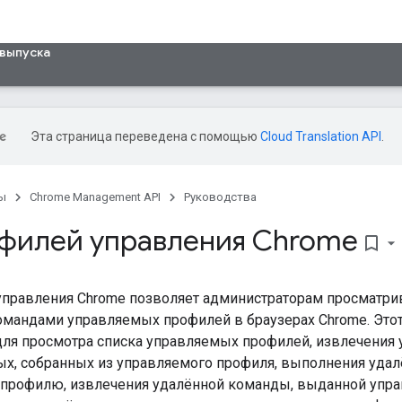
выпуска
Эта страница переведена с помощью
Cloud Translation API
.
ы
Chrome Management API
Руководства
офилей управления Chrome
bookmark_border
управления Chrome позволяет администраторам просматри
мандами управляемых профилей в браузерах Chrome. Этот
для просмотра списка управляемых профилей, извлечения 
ых, собранных из управляемого профиля, выполнения уда
профилю, извлечения удалённой команды, выданной упр