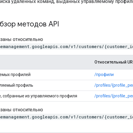
писка удалённых команд, выданных управляемому профил
бзор методов API
азаны относительно
memanagement.googleapis.com/v1/customers/{customer_i
Относительный UR
яемых профилей
/профили
вляемый профиль
/profiles/{profile_p
, собранные из управляемого профиля
/profiles/{profile_p
азаны относительно
memanagement.googleapis.com/v1/customers/{customer_i