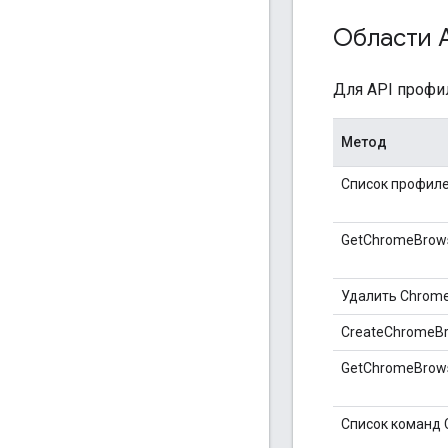
Области 
Для API профи
Метод
Список профиле
GetChromeBrows
Удалить Chrome
CreateChromeB
GetChromeBrow
Список команд 