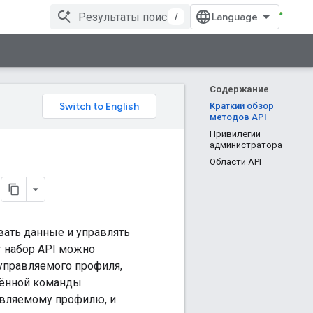
/
Содержание
Краткий обзор
методов API
Привилегии
администратора
Области API
вать данные и управлять
 набор API можно
управляемого профиля,
лённой команды
авляемому профилю, и