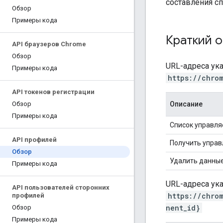
составления с
Обзор
Примеры кода
Краткий о
API браузеров Chrome
Обзор
URL-адреса ук
Примеры кода
https://chro
API токенов регистрации
Описание
Обзор
Примеры кода
Список управл
API профилей
Получить упра
Обзор
Удалить данные
Примеры кода
URL-адреса ук
API пользователей сторонних
https://chro
профилей
nent_id}
Обзор
Примеры кода