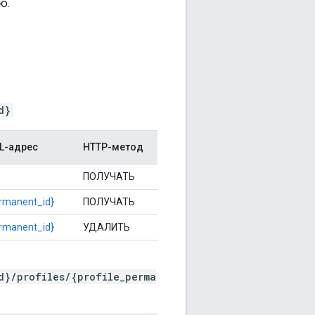
ю.
d}
L-адрес
HTTP-метод
ПОЛУЧАТЬ
ermanent_id}
ПОЛУЧАТЬ
ermanent_id}
УДАЛИТЬ
d}/profiles/{profile_perma