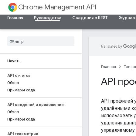
Chrome Management API
Главная
Руководства
Сведения о REST
Журнал 
Начать
Главная
Товар
API отчетов
API пр
Обзор
Примеры кода
API профилей 
API сведений о приложении
удалёнными ко
Обзор
использовать 
Примеры кода
удаления данн
управляемому 
API телеметрии