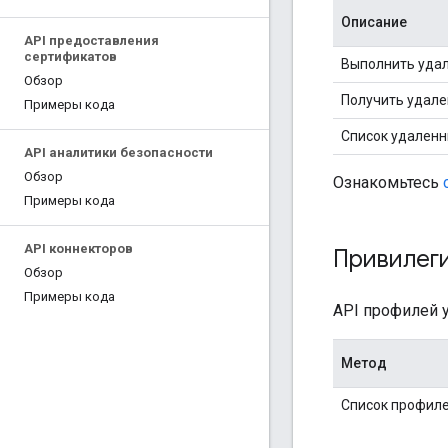
Описание
API предоставления
сертификатов
Выполнить уда
Обзор
Получить удал
Примеры кода
Список удален
API аналитики безопасности
Обзор
Ознакомьтесь
Примеры кода
API коннекторов
Привилег
Обзор
Примеры кода
API профилей 
Метод
Список профиле