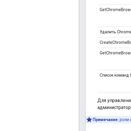
GetChromeBrows
Удалить Chrome
CreateChromeB
GetChromeBrow
Список команд 
Для управлени
администратора
Примечание:
роли 