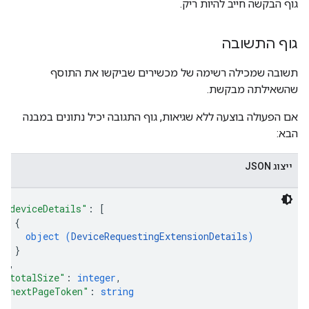
גוף הבקשה חייב להיות ריק.
גוף התשובה
תשובה שמכילה רשימה של מכשירים שביקשו את התוסף
שהשאילתה מבקשת.
אם הפעולה בוצעה ללא שגיאות, גוף התגובה יכיל נתונים במבנה
הבא:
ייצוג JSON
"deviceDetails"
: 
[
{
object (
DeviceRequestingExtensionDetails
)
}
]
,
"totalSize"
: 
integer
,
"nextPageToken"
: 
string