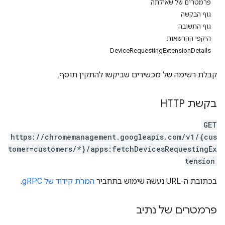
פרמטרים של שאילתה
גוף הבקשה
גוף התשובה
היקפי ההרשאות
Device
Requesting
Extension
Details
קבלת רשימה של מכשירים שביקשו להתקין תוסף.
בקשת HTTP
GET
https://chromemanagement.googleapis.com/v1/{cus
tomer=customers/*}/apps:fetchDevicesRequestingEx
tension
בכתובת ה-URL נעשה שימוש בתחביר
המרת קידוד של gRPC
.
פרמטרים של נתיב