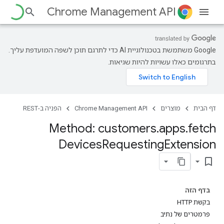
Chrome Management API
‫Google משתמשת בטכנולוגיית AI כדי לתרגם תוכן לשפה המועדפת עליך.
בתרגומים כאלו עשויות להיות שגיאות.
דף הבית
מוצרים
Chrome Management API
הפניה ב-REST
Method: customers
.
apps
.
fetch
Devices
Requesting
Extension
bookmark_border
cu
customers.cer
בדף הזה
בקשת HTTP
פרמטרים של נתיב