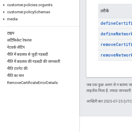
customer
.
policies
.
orgunits
तरीके
customer
.
policy
Schemas
media
define
Certif
define
Networ
टाइप
सर्टिफ़िकेट रेफ़रंस
remove
Certif
नेटवर्क सेटिंग
remove
Networ
नीति में बदलाव से जुड़ी गड़बड़ी
नीति में बदलाव की गड़बड़ी की जानकारी
नीति टारगेट की
नीति का मान
Remove
Certificate
Error
Details
जब तक कुछ अलग से न बताया जाए
लाइसेंस मिला है. ज़्यादा जानकारी
आखिरी बार 2025-07-25 (UTC)
दर्शकों की दिलचस्पी से जुड़े आंकड़े