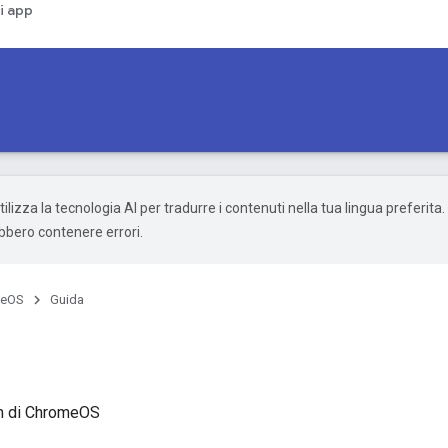
i app
ilizza la tecnologia AI per tradurre i contenuti nella tua lingua preferita.
ebbero contenere errori.
meOS
Guida
am di ChromeOS