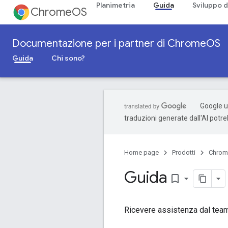
Planimetria
Guida
Sviluppo d
ChromeOS
Documentazione per i partner di ChromeOS
Guida
Chi sono?
Google ut
traduzioni generate dall'AI potr
Home page
Prodotti
Chro
Guida
bookmark_border
Ricevere assistenza dal te