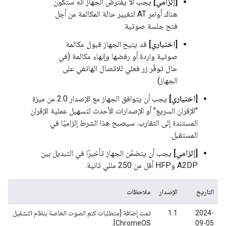
[إلزامي]
يجب ألا يفترض الجهاز أنّه ستكون
هناك أوامر AT لتغيير حالة المكالمة من أجل
فتح جلسة صوتية.
[اختياري]
قد يتيح الجهاز قبول مكالمة
صوتية واردة أو رفضها وإنهاء مكالمة (في
حال توفّر زر فعلي للاتصال الهاتفي على
الجهاز)
[اختياري]
يجب أن يتوافق الجهاز مع الإصدار 2.0 من ميزة
"الإقران السريع" أو الإصدارات الأحدث لتسهيل عملية الإقران
المستندة إلى التقارب. سيصبح هذا الشرط إلزاميًا في
المستقبل.
[إلزامي]
يجب أن يتضمّن الجهاز تأخيرًا في التبديل بين
A2DP وHFP أقل من 250 مللي ثانية.
التاريخ
الإصدار
ملاحظات
2024-
1.1
تمت إضافة [متطلبات كتم الصوت الخاصة بنظام التشغيل
ChromeOS].
09-05