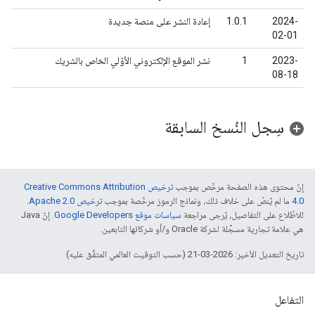
2024-
1.0.1
إعادة النشر على منصة جديدة
02-01
2023-
1
نشر الموقع الإلكتروني الأوّلي الخاص بالشريك
08-18
سِجل النُسخ السابقة
إنّ محتوى هذه الصفحة مرخّص بموجب
ترخيص Creative Commons Attribution
4.0‏
ما لم يُنصّ على خلاف ذلك، ونماذج الرموز مرخّصة بموجب
ترخيص Apache 2.0‏
.
للاطّلاع على التفاصيل، يُرجى مراجعة
سياسات موقع Google Developers‏
. إنّ Java
هي علامة تجارية مسجَّلة لشركة Oracle و/أو شركائها التابعين.
تاريخ التعديل الأخير: 2026-03-21 (حسب التوقيت العالمي المتفَّق عليه)
التفاعل