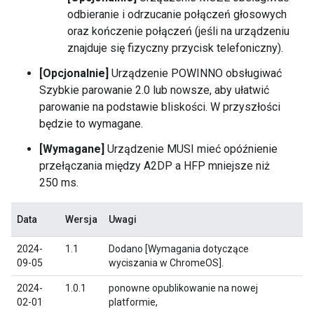
odbieranie i odrzucanie połączeń głosowych
oraz kończenie połączeń (jeśli na urządzeniu
znajduje się fizyczny przycisk telefoniczny).
[Opcjonalnie]
Urządzenie POWINNO obsługiwać
Szybkie parowanie 2.0 lub nowsze, aby ułatwić
parowanie na podstawie bliskości. W przyszłości
będzie to wymagane.
[Wymagane]
Urządzenie MUSI mieć opóźnienie
przełączania między A2DP a HFP mniejsze niż
250 ms.
Data
Wersja
Uwagi
2024-
1.1
Dodano [Wymagania dotyczące
09-05
wyciszania w ChromeOS].
2024-
1.0.1
ponowne opublikowanie na nowej
02-01
platformie,