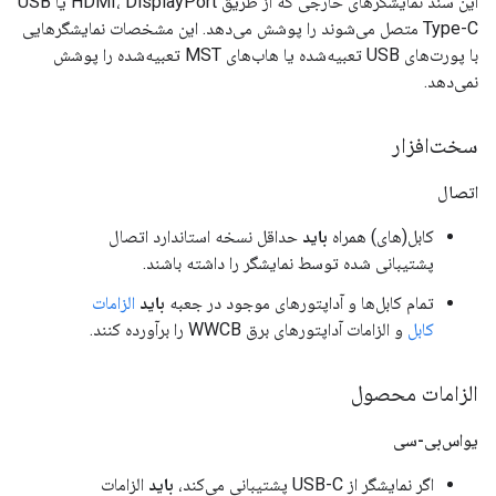
این سند نمایشگرهای خارجی که از طریق HDMI، DisplayPort یا USB
Type-C متصل می‌شوند را پوشش می‌دهد. این مشخصات نمایشگرهایی
با پورت‌های USB تعبیه‌شده یا هاب‌های MST تعبیه‌شده را پوشش
نمی‌دهد.
سخت‌افزار
اتصال
کابل(های) همراه
باید
حداقل نسخه استاندارد اتصال
پشتیبانی شده توسط نمایشگر را داشته باشند.
تمام کابل‌ها و آداپتورهای موجود در جعبه
باید
الزامات
کابل
و الزامات آداپتورهای برق WWCB را برآورده کنند.
الزامات محصول
یو‌اس‌بی-سی
اگر نمایشگر از USB-C پشتیبانی می‌کند،
باید
الزامات