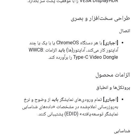
VESA DisplayHDR را با موفقیت پشت سر بگذارد.
طراحی سخت‌افزار و بصری
اتصال
[اجباری]
با هر دستگاه ChromeOS یا با یک یا چند
آداپتور کار می‌کند، آداپتور(ها)
باید
الزامات WWCB:
Type-C Video Dongle را برآورده کند.
الزامات محصول
پروتکل‌ها و انطباق
[اجباری]
تمام ورودی‌های نمایشگر
باید
از وضوح و نرخ
به‌روزرسانی اعلام‌شده در مشخصات «داده‌های شناسایی
نمایشگر توسعه‌یافته» (EDID) پشتیبانی کنند.
شناسایی