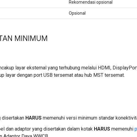
Rekomendasi opsional
Opsional
TAN MINIMUM
cakup layar eksternal yang terhubung melalui HDMI, DisplayPort
kup layar dengan port USB tersemat atau hub MST tersemat.
g disertakan
HARUS
memenuhi versi minimum standar konektivita
l dan adaptor yang disertakan dalam kotak
HARUS
memenuhi
p
an Adaptor Daya WWCB.