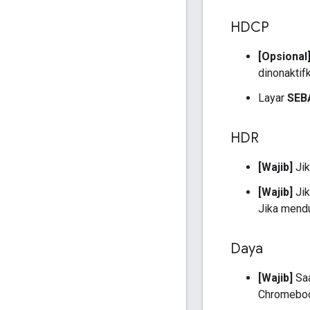
HDCP
[Opsional
dinonaktif
Layar
SEB
HDR
[Wajib]
Jik
[Wajib]
Jik
Jika mend
Daya
[Wajib]
Saa
Chromebook