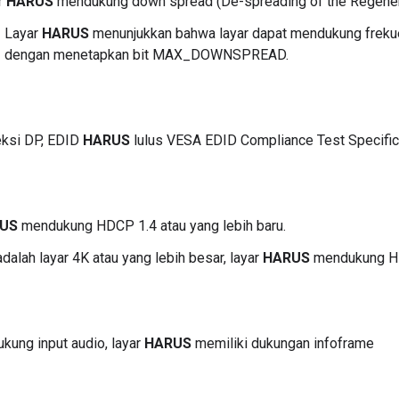
r
HARUS
mendukung down spread (De-spreading of the Regener
Layar
HARUS
menunjukkan bahwa layar dapat mendukung freku
dengan menetapkan bit MAX_DOWNSPREAD.
eksi DP, EDID
HARUS
lulus VESA EDID Compliance Test Specificat
US
mendukung HDCP 1.4 atau yang lebih baru.
adalah layar 4K atau yang lebih besar, layar
HARUS
mendukung HDC
kung input audio, layar
HARUS
memiliki dukungan infoframe