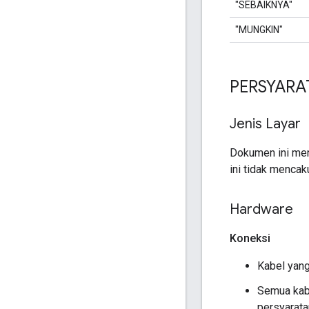
"SEBAIKNYA"
"MUNGKIN"
PERSYARA
Jenis Layar
Dokumen ini men
ini tidak menca
Hardware
Koneksi
Kabel yan
Semua kabe
persyarat