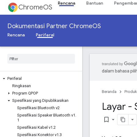
Rencana
Bantuan
Pengemban
ChromeOS
Dokumentasi Partner ChromeOS
Rencana
Periferal
dalam bahasa pil
Periferal
Ringkasan
Beranda
Produk
Program QPOP
Spesifikasi yang Dipublikasikan
Layar -
Spesifikasi Bluetooth v2
Spesifikasi Speaker Bluetooth v1
.
bookmark_border
1
Spesifikasi Kabel v1
.
2
Spesifikasi Konektor v1
.
3