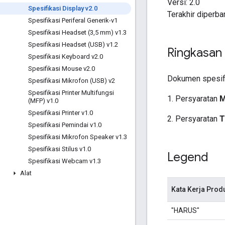
Versi: 2.0
Spesifikasi Display v2
.
0
Terakhir diperba
Spesifikasi Periferal Generik-v1
Spesifikasi Headset (3
,
5 mm) v1
.
3
Spesifikasi Headset (USB) v1
.
2
Ringkasan
Spesifikasi Keyboard v2
.
0
Spesifikasi Mouse v2
.
0
Dokumen spesifik
Spesifikasi Mikrofon (USB) v2
Spesifikasi Printer Multifungsi
1. Persyaratan
M
(MFP) v1
.
0
Spesifikasi Printer v1
.
0
2. Persyaratan
T
Spesifikasi Pemindai v1
.
0
Spesifikasi Mikrofon Speaker v1
.
3
Spesifikasi Stilus v1
.
0
Legend
Spesifikasi Webcam v1
.
3
Alat
Kata Kerja Prod
"HARUS"