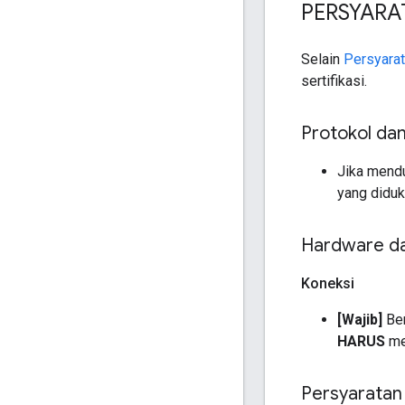
PERSYAR
Selain
Persyara
sertifikasi.
Protokol da
Jika mend
yang diduk
Hardware da
Koneksi
[Wajib]
Ber
HARUS
me
Persyaratan