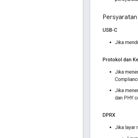
Persyaratan
USB-C
Jika mend
Protokol dan K
Jika mene
Compliance
Jika mener
dan PHY co
DPRX
Jika layar