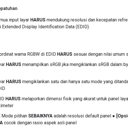
epatuhan
ua input layar
HARUS
mendukung resolusi dan kecepatan refre
i Extended Display Identification Data (EDID).
rdinat warna RGBW di EDID
HARUS
sesuai dengan nilai umum s
yar
HARUS
menampilkan sRGB jika mengiklankan sRGB dalam byt
yar
HARUS
mengiklankan satu dan hanya satu mode yang ditandai 
DID
ID
HARUS
melaporkan dimensi fisik yang akurat untuk panel lay
timeter
]
Mode pilihan
SEBAIKNYA
adalah resolusi default panel ●
[Opsi
YA
cocok dengan rasio aspek asli panel