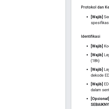
Protokol dan K
[Wajib]
Sem
spesifikas
Identifikasi
[Wajib]
Koo
[Wajib]
La
(18h)
[Wajib]
La
dekode E
[Wajib]
ED
dalam sen
[Opsional
SEBAIKN