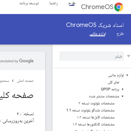
طرح
راهنما
توسعه برنامه
ChromeOS
اسناد شریک ChromeOS
طرح
لوازم جانبی
لوازم جانبی
صفحه اصلی
محصول
نمای کلی
برنامه QPOP
صفحه کلید
مشخصات منتشر شده
مشخصات بلوتوث نسخه ۲
مشخصات بلندگو بلوتوث نسخه 1
1
.
نسخه: ۲.۰
مشخصات کابل‌ها نسخه ۱
۲
.
آخرین به‌روزرسانی: 2026-03-19
مشخصات کانکتورها نسخه ۱
۳
.