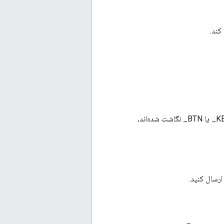
کند.
به کد KEY_ یا BTN_ نگاشت شده‌اند،