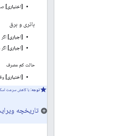
[اختیاری]
صفح
باتری و برق
[اجباری]
اگر ص
[اجباری]
اگر دستگاه با شارژر 
حالت کم مصرف
[اختیاری]
وقت
توجه:
با کاهش سرعت اسکن
تاریخچه ویرایش