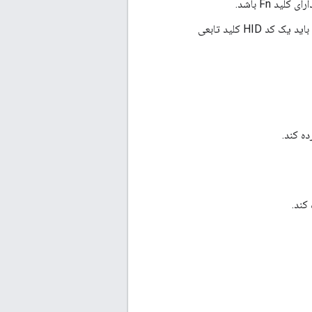
د Fn باشد.
اگر کلیدی با عملکرد ثانویه به عنوان کلید تابعی همزمان با کلید Fn فشرده شود، صفحه کلید باید یک کد HID کلید تابعی
ده کند.
کند.