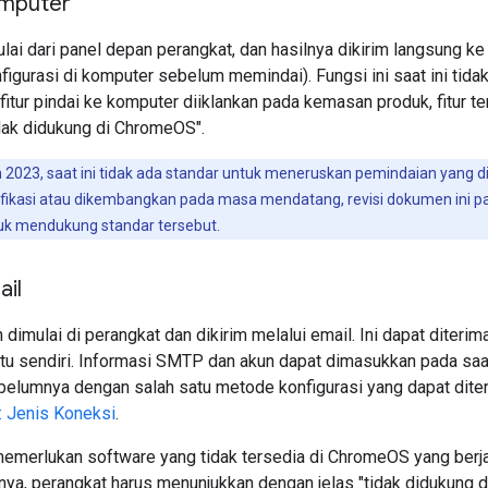
omputer
ai dari panel depan perangkat, dan hasilnya dikirim langsung k
igurasi di komputer sebelum memindai). Fungsi ini saat ini tida
itur pindai ke komputer diiklankan pada kemasan produk, fitur t
dak didukung di ChromeOS".
 2023, saat ini tidak ada standar untuk meneruskan pemindaian yang d
ntifikasi atau dikembangkan pada masa mendatang, revisi dokumen in
tuk mendukung standar tersebut.
ail
dimulai di perangkat dan dikirim melalui email. Ini dapat diteri
itu sendiri. Informasi SMTP dan akun dapat dimasukkan pada saa
ebelumnya dengan salah satu metode konfigurasi yang dapat dite
: Jenis Koneksi
.
memerlukan software yang tidak tersedia di ChromeOS yang berj
nya, perangkat harus menunjukkan dengan jelas "tidak didukung 