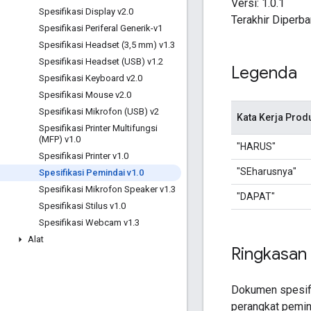
Versi: 1.0.1
Spesifikasi Display v2
.
0
Terakhir Diperba
Spesifikasi Periferal Generik-v1
Spesifikasi Headset (3
,
5 mm) v1
.
3
Spesifikasi Headset (USB) v1
.
2
Legenda
Spesifikasi Keyboard v2
.
0
Spesifikasi Mouse v2
.
0
Spesifikasi Mikrofon (USB) v2
Kata Kerja Prod
Spesifikasi Printer Multifungsi
(MFP) v1
.
0
"HARUS"
Spesifikasi Printer v1
.
0
"SEharusnya"
Spesifikasi Pemindai v1
.
0
Spesifikasi Mikrofon Speaker v1
.
3
"DAPAT"
Spesifikasi Stilus v1
.
0
Spesifikasi Webcam v1
.
3
Alat
Ringkasan
Dokumen spesifi
perangkat pemin