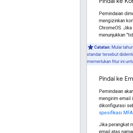
Pindai ke K
Pemindaian dimul
mengizinkan konf
ChromeOS. Jika f
menunjukkan "ti
Catatan:
Mulai tahun
standar tersebut diide
memerlukan fitur ini un
Pindai ke Em
Pemindaian akan 
mengirim email 
dikonfigurasi s
spesifikasi MFA
Jika perangkat 
email atas nama