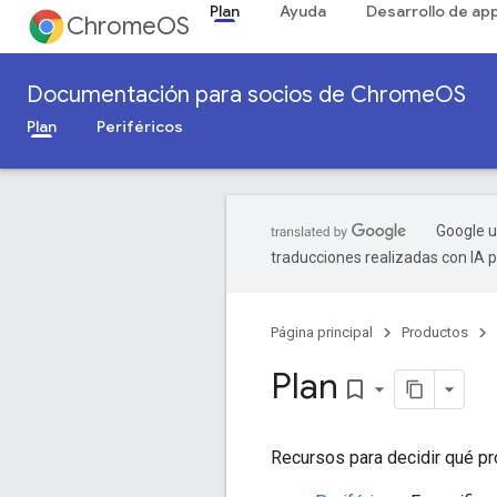
Plan
Ayuda
Desarrollo de ap
ChromeOS
Documentación para socios de ChromeOS
Plan
Periféricos
Google u
traducciones realizadas con IA 
Página principal
Productos
Plan
bookmark_border
Recursos para decidir qué prod