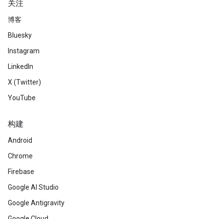
关注
博客
Bluesky
Instagram
LinkedIn
X (Twitter)
YouTube
构建
Android
Chrome
Firebase
Google AI Studio
Google Antigravity
Google Cloud