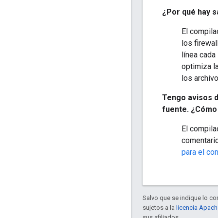
¿Por qué hay s
El compila
los firewa
línea cada
optimiza l
los archiv
Tengo avisos d
fuente. ¿Cómo 
El compila
comentario
para el co
Salvo que se indique lo con
sujetos a la
licencia Apach
sus afiliados.