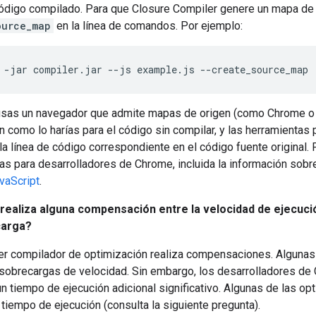
código compilado. Para que Closure Compiler genere un mapa de 
ource_map
en la línea de comandos. Por ejemplo:
 -jar compiler.jar --js example.js --create_source_map 
usas un navegador que admite mapas de origen (como Chrome o 
ón como lo harías para el código sin compilar, y las herramientas
la línea de código correspondiente en el código fuente original.
as para desarrolladores de Chrome, incluida la información sobr
vaScript
.
realiza alguna compensación entre la velocidad de ejecució
carga?
ier compilador de optimización realiza compensaciones. Alguna
obrecargas de velocidad. Sin embargo, los desarrolladores de 
 un tiempo de ejecución adicional significativo. Algunas de las o
 tiempo de ejecución (consulta la siguiente pregunta).