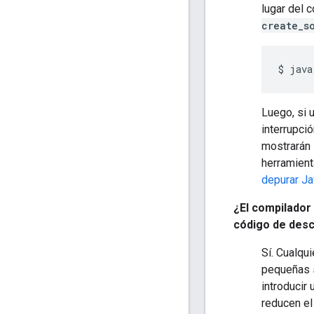
lugar del 
create_s
$ java
Luego, si 
interrupci
mostrarán 
herramient
depurar Ja
¿El compilador 
código de des
Sí. Cualqu
pequeñas s
introducir
reducen el