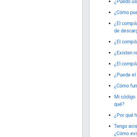
¿Puedo usa
¿Cómo pued
¿El compil
de descar
¿El compil
¿Existen r
¿El compil
¿Puede el 
¿Cómo func
Mi código 
qué?
¿Por qué h
Tengo avis
¿Cómo evit