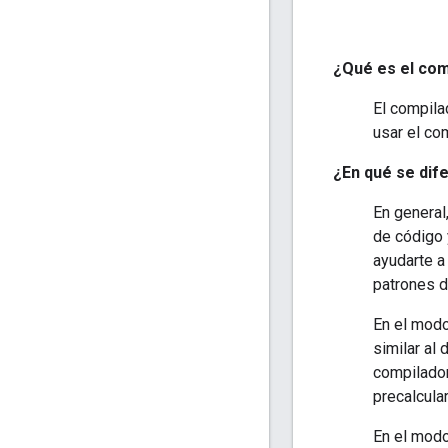
¿Qué es el com
El compila
usar el co
¿En qué se dif
En general
de código 
ayudarte a 
patrones d
En el modo
similar al
compilador
precalcula
En el modo