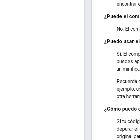
encontrar e
¿Puede el comp
No. El com
¿Puedo usar el
Sí. El com
puedes apl
un minifica
Recuerda q
ejemplo, u
otra herra
¿Cómo puedo de
Si tu códi
depurar el
original p