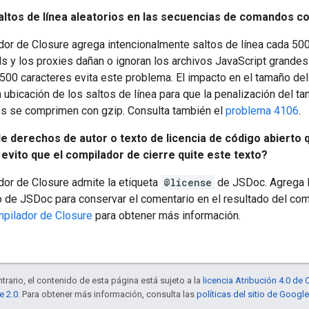
altos de línea aleatorios en las secuencias de comandos c
dor de Closure agrega intencionalmente saltos de línea cada 50
lls y los proxies dañan o ignoran los archivos JavaScript grande
 500 caracteres evita este problema. El impacto en el tamaño de
a ubicación de los saltos de línea para que la penalización del
os se comprimen con gzip. Consulta también el
problema 4106
.
e derechos de autor o texto de licencia de código abierto
evito que el compilador de cierre quite este texto?
dor de Closure admite la etiqueta
@license
de JSDoc. Agrega l
 de JSDoc para conservar el comentario en el resultado del com
mpilador de Closure
para obtener más información.
trario, el contenido de esta página está sujeto a la
licencia Atribución 4.0 d
e 2.0
. Para obtener más información, consulta las
políticas del sitio de Googl