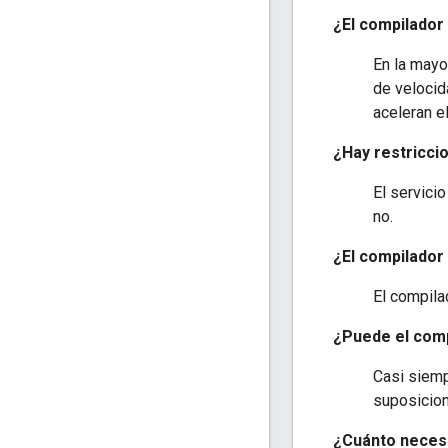
¿El compilador 
En la mayo
de velocid
aceleran e
¿Hay restricci
El servici
no.
¿El compilador 
El compila
¿Puede el comp
Casi siemp
suposicion
¿Cuánto necesi