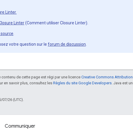
e Linter.
losure Linter
(Comment utiliser Closure Linter).
 source
.
osez votre question sur le
forum de discussion
.
le contenu de cette page est régi par une licence
Creative Commons Attribution
our en savoir plus, consultez les
Règles du site Google Developers
. Java est 
5/07/26 (UTC).
Communiquer