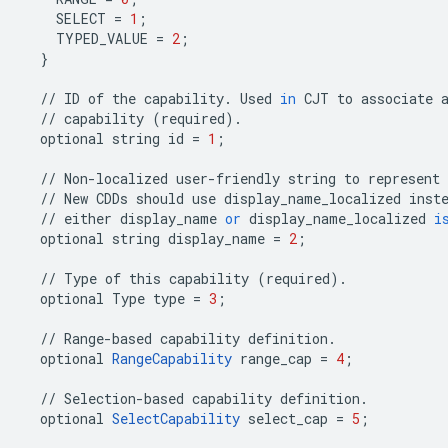
SELECT
=
1
;
TYPED_VALUE
=
2
;
}
//
ID
of
the
capability
.
Used
in
CJT
to
associate
//
capability
(
required
)
.
optional
string
id
=
1
;
//
Non
-
localized
user
-
friendly
string
to
represent
//
New
CDDs
should
use
display_name_localized
inst
//
either
display_name
or
display_name_localized
i
optional
string
display_name
=
2
;
//
Type
of
this
capability
(
required
)
.
optional
Type
type
=
3
;
//
Range
-
based
capability
definition
.
optional
RangeCapability
range_cap
=
4
;
//
Selection
-
based
capability
definition
.
optional
SelectCapability
select_cap
=
5
;