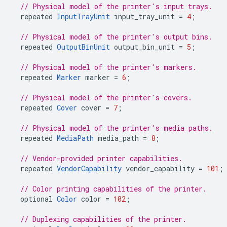
// Physical model of the printer's input trays.
repeated
InputTrayUnit
input_tray_unit
=
4
;
// Physical model of the printer's output bins.
repeated
OutputBinUnit
output_bin_unit
=
5
;
// Physical model of the printer's markers.
repeated
Marker
marker
=
6
;
// Physical model of the printer's covers.
repeated
Cover
cover
=
7
;
// Physical model of the printer's media paths.
repeated
MediaPath
media_path
=
8
;
// Vendor-provided printer capabilities.
repeated
VendorCapability
vendor_capability
=
101
;
// Color printing capabilities of the printer.
optional
Color
color
=
102
;
// Duplexing capabilities of the printer.