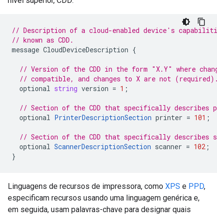
nível superior, CDD:
// Description of a cloud-enabled device's capabilit
// known as CDD.
message
CloudDeviceDescription
{
// Version of the CDD in the form "X.Y" where chan
// compatible, and changes to X are not (required)
optional
string
version
=
1
;
// Section of the CDD that specifically describes p
optional
PrinterDescriptionSection
printer
=
101
;
// Section of the CDD that specifically describes s
optional
ScannerDescriptionSection
scanner
=
102
;
}
Linguagens de recursos de impressora, como
XPS
e
PPD
,
especificam recursos usando uma linguagem genérica e,
em seguida, usam palavras-chave para designar quais