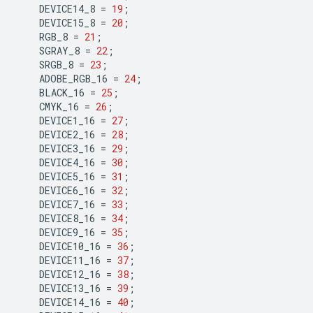
DEVICE14_8
=
19
;
DEVICE15_8
=
20
;
RGB_8
=
21
;
SGRAY_8
=
22
;
SRGB_8
=
23
;
ADOBE_RGB_16
=
24
;
BLACK_16
=
25
;
CMYK_16
=
26
;
DEVICE1_16
=
27
;
DEVICE2_16
=
28
;
DEVICE3_16
=
29
;
DEVICE4_16
=
30
;
DEVICE5_16
=
31
;
DEVICE6_16
=
32
;
DEVICE7_16
=
33
;
DEVICE8_16
=
34
;
DEVICE9_16
=
35
;
DEVICE10_16
=
36
;
DEVICE11_16
=
37
;
DEVICE12_16
=
38
;
DEVICE13_16
=
39
;
DEVICE14_16
=
40
;