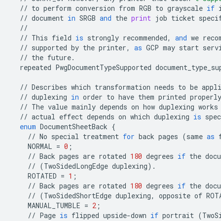
//
to
perform
conversion
from
RGB
to
grayscale
if
//
document
in
SRGB
and
the
print
job
ticket
speci
//
//
This
field
is
strongly
recommended
,
and
we
reco
//
supported
by
the
printer
,
as
GCP
may
start
serv
//
the
future
.
repeated
PwgDocumentTypeSupported
document_type_su
//
Describes
which
transformation
needs
to
be
appl
//
duplexing
in
order
to
have
them
printed
properl
//
The
value
mainly
depends
on
how
duplexing
works
//
actual
effect
depends
on
which
duplexing
is
spec
enum
DocumentSheetBack
{
//
No
special
treatment
for
back
pages
(
same
as
NORMAL
=
0
;
//
Back
pages
are
rotated
180
degrees
if
the
doc
//
(
TwoSidedLongEdge
duplexing
)
.
ROTATED
=
1
;
//
Back
pages
are
rotated
180
degrees
if
the
doc
//
(
TwoSidedShortEdge
duplexing
,
opposite
of
ROT
MANUAL_TUMBLE
=
2
;
//
Page
is
flipped
upside
-
down
if
portrait
(
TwoS