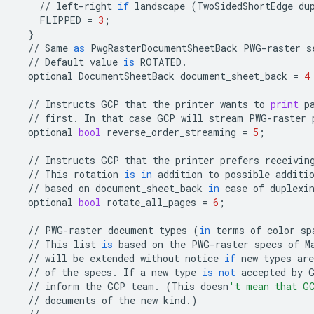
//
left
-
right
if
landscape
(
TwoSidedShortEdge
du
FLIPPED
=
3
;
}
//
Same
as
PwgRasterDocumentSheetBack
PWG
-
raster
s
//
Default
value
is
ROTATED
.
optional
DocumentSheetBack
document_sheet_back
=
4
//
Instructs
GCP
that
the
printer
wants
to
print
p
//
first
.
In
that
case
GCP
will
stream
PWG
-
raster
optional
bool
reverse_order_streaming
=
5
;
//
Instructs
GCP
that
the
printer
prefers
receivin
//
This
rotation
is
in
addition
to
possible
additi
//
based
on
document_sheet_back
in
case
of
duplexi
optional
bool
rotate_all_pages
=
6
;
//
PWG
-
raster
document
types
(
in
terms
of
color
sp
//
This
list
is
based
on
the
PWG
-
raster
specs
of
M
//
will
be
extended
without
notice
if
new
types
are
//
of
the
specs
.
If
a
new
type
is
not
accepted
by
//
inform
the
GCP
team
.
(
This
doesn
't mean that GC
//
documents
of
the
new
kind
.
)