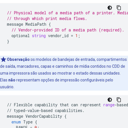
// Physical model of a media path of a printer. Medi
// through which print media flows.
message
MediaPath
{
// Vendor-provided ID of a media path (required).
optional
string
vendor_id
=
1
;
}
Observação
:os modelos de bandejas de entrada, compartimentos
de saída, marcadores, capas e caminhos de mídia contidos no CDD de
uma impressora são usados ao mostrar o estado dessas unidades.
Elas
não
representam opções de impressão configuráveis pelo
usuário.
//
Flexible
capability
that
can
represent
range
-
base
//
typed
-
value
-
based
capabilities
.
message
VendorCapability
{
enum
Type
{
RANGE
=
0
;