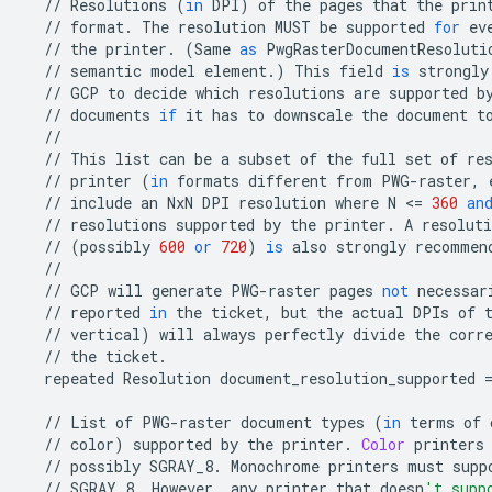
//
Resolutions
(
in
DPI
)
of
the
pages
that
the
prin
//
format
.
The
resolution
MUST
be
supported
for
ev
//
the
printer
.
(
Same
as
PwgRasterDocumentResoluti
//
semantic
model
element
.
)
This
field
is
strongly
//
GCP
to
decide
which
resolutions
are
supported
b
//
documents
if
it
has
to
downscale
the
document
t
//
//
This
list
can
be
a
subset
of
the
full
set
of
re
//
printer
(
in
formats
different
from
PWG
-
raster
,
//
include
an
NxN
DPI
resolution
where
N
<
=
360
an
//
resolutions
supported
by
the
printer
.
A
resoluti
//
(
possibly
600
or
720
)
is
also
strongly
recommen
//
//
GCP
will
generate
PWG
-
raster
pages
not
necessar
//
reported
in
the
ticket
,
but
the
actual
DPIs
of
//
vertical
)
will
always
perfectly
divide
the
corr
//
the
ticket
.
repeated
Resolution
document_resolution_supported
//
List
of
PWG
-
raster
document
types
(
in
terms
of
//
color
)
supported
by
the
printer
.
Color
printers
//
possibly
SGRAY_8
.
Monochrome
printers
must
supp
//
SGRAY_8
.
However
,
any
printer
that
doesn
't supp