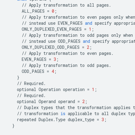
//
Apply
transformation
to
all
pages
.
ALL_PAGES
=
0
;
//
Apply
transformation
to
even
pages
only
whe
//
instead
use
EVEN_PAGES
and
specify
appropri
ONLY_DUPLEXED_EVEN_PAGES
=
1
;
//
Apply
transformation
to
odd
pages
only
when
//
instead
use
ODD_PAGES
and
specify
appropria
ONLY_DUPLEXED_ODD_PAGES
=
2
;
//
Apply
transformation
to
even
pages
.
EVEN_PAGES
=
3
;
//
Apply
transformation
to
odd
pages
.
ODD_PAGES
=
4
;
}
//
Required
.
optional
Operation
operation
=
1
;
//
Required
.
optional
Operand
operand
=
2
;
//
Duplex
types
that
the
transformation
applies
//
transformation
is
applicable
to
all
duplex
ty
repeated
Duplex
.
Type
duplex_type
=
3
;
}