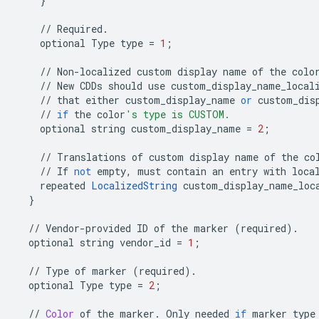
}
//
Required
.
optional
Type
type
=
1
;
//
Non
-
localized
custom
display
name
of
the
colo
//
New
CDDs
should
use
custom_display_name_local
//
that
either
custom_display_name
or
custom_dis
//
if
the
color
's type is CUSTOM.
optional
string
custom_display_name
=
2
;
//
Translations
of
custom
display
name
of
the
co
//
If
not
empty
,
must
contain
an
entry
with
loca
repeated
LocalizedString
custom_display_name_loc
}
//
Vendor
-
provided
ID
of
the
marker
(
required
)
.
optional
string
vendor_id
=
1
;
//
Type
of
marker
(
required
)
.
optional
Type
type
=
2
;
//
Color
of
the
marker
.
Only
needed
if
marker
type