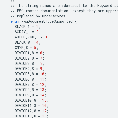
//
//
The
string
names
are
identical
to
the
keyword
a
//
PWG
-
raster
documentation
,
except
they
are
upper
//
replaced
by
underscores
.
enum
PwgDocumentTypeSupported
{
BLACK_1
=
1
;
SGRAY_1
=
2
;
ADOBE_RGB_8
=
3
;
BLACK_8
=
4
;
CMYK_8
=
5
;
DEVICE1_8
=
6
;
DEVICE2_8
=
7
;
DEVICE3_8
=
8
;
DEVICE4_8
=
9
;
DEVICE5_8
=
10
;
DEVICE6_8
=
11
;
DEVICE7_8
=
12
;
DEVICE8_8
=
13
;
DEVICE9_8
=
14
;
DEVICE10_8
=
15
;
DEVICE11_8
=
16
;
DEVICE12_8
=
17
;
DEVICE13_8
=
18
;