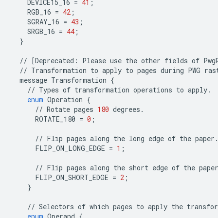
DEVICE15_16
=
41
;
RGB_16
=
42
;
SGRAY_16
=
43
;
SRGB_16
=
44
;
}
//
[
Deprecated
:
Please
use
the
other
fields
of
Pwg
//
Transformation
to
apply
to
pages
during
PWG
ras
message
Transformation
{
//
Types
of
transformation
operations
to
apply
.
enum
Operation
{
//
Rotate
pages
180
degrees
.
ROTATE_180
=
0
;
//
Flip
pages
along
the
long
edge
of
the
paper
FLIP_ON_LONG_EDGE
=
1
;
//
Flip
pages
along
the
short
edge
of
the
pape
FLIP_ON_SHORT_EDGE
=
2
;
}
//
Selectors
of
which
pages
to
apply
the
transfo
enum
Operand
{