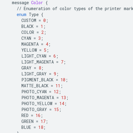
message
Color
{
//
Enumeration
of
color
types
of
the
printer
mar
enum
Type
{
CUSTOM
=
0
;
BLACK
=
1
;
COLOR
=
2
;
CYAN
=
3
;
MAGENTA
=
4
;
YELLOW
=
5
;
LIGHT_CYAN
=
6
;
LIGHT_MAGENTA
=
7
;
GRAY
=
8
;
LIGHT_GRAY
=
9
;
PIGMENT_BLACK
=
10
;
MATTE_BLACK
=
11
;
PHOTO_CYAN
=
12
;
PHOTO_MAGENTA
=
13
;
PHOTO_YELLOW
=
14
;
PHOTO_GRAY
=
15
;
RED
=
16
;
GREEN
=
17
;
BLUE
=
18
;