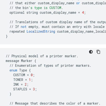
//
that
either
custom_display_name
or
custom_displ
//
the
bin
's type is CUSTOM.
optional
string
custom_display_name
=
4
;
//
Translations
of
custom
display
name
of
the
outp
//
If
not
empty
,
must
contain
an
entry
with
locale
repeated
LocalizedString
custom_display_name_local
}
//
Physical
model
of
a
printer
marker
.
message
Marker
{
//
Enumeration
of
types
of
printer
markers
.
enum
Type
{
CUSTOM
=
0
;
TONER
=
1
;
INK
=
2
;
STAPLES
=
3
;
}
//
Message
that
describes
the
color
of
a
marker
.