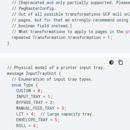
//
[
Deprecated
and
only
partially
supported
.
Pleas
//
PwgRasterConfig
.
//
Out
of
all
possible
transformations
GCP
will
on
//
pages
,
but
for
that
we
strongly
recommend
using
//
boolean
field
instead
.
]
//
What
transformations
to
apply
to
pages
in
the
p
repeated
Transformation
transformation
=
1
;
}
//
Physical
model
of
a
printer
input
tray
.
message
InputTrayUnit
{
//
Enumeration
of
input
tray
types
.
enum
Type
{
CUSTOM
=
0
;
INPUT_TRAY
=
1
;
BYPASS_TRAY
=
2
;
MANUAL_FEED_TRAY
=
3
;
LCT
=
4
;
//
Large
capacity
tray
.
ENVELOPE_TRAY
=
5
;
ROLL
=
6
;