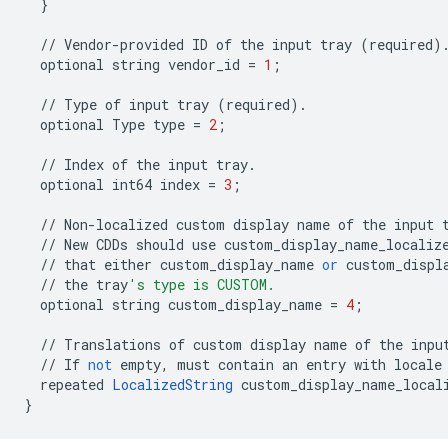
}
//
Vendor
-
provided
ID
of
the
input
tray
(
required
)
optional
string
vendor_id
=
1
;
//
Type
of
input
tray
(
required
)
.
optional
Type
type
=
2
;
//
Index
of
the
input
tray
.
optional
int64
index
=
3
;
//
Non
-
localized
custom
display
name
of
the
input
//
New
CDDs
should
use
custom_display_name_localiz
//
that
either
custom_display_name
or
custom_displ
//
the
tray
's type is CUSTOM.
optional
string
custom_display_name
=
4
;
//
Translations
of
custom
display
name
of
the
inpu
//
If
not
empty
,
must
contain
an
entry
with
locale
repeated
LocalizedString
custom_display_name_local
}