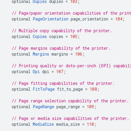
optional
Duplex
duplex
=
103
;
// Page/paper orientation capabilities of the prin
optional
PageOrientation
page_orientation
=
104
;
// Multiple copy capability of the printer.
optional
Copies
copies
=
105
;
// Page margins capability of the printer.
optional
Margins
margins
=
106
;
// Printing quality or dots-per-inch (DPI) capabil
optional
Dpi
dpi
=
107
;
// Page fitting capabilities of the printer.
optional
FitToPage
fit_to_page
=
108
;
// Page range selection capability of the printer.
optional
PageRange
page_range
=
109
;
// Page or media size capabilities of the printer.
optional
MediaSize
media_size
=
110
;