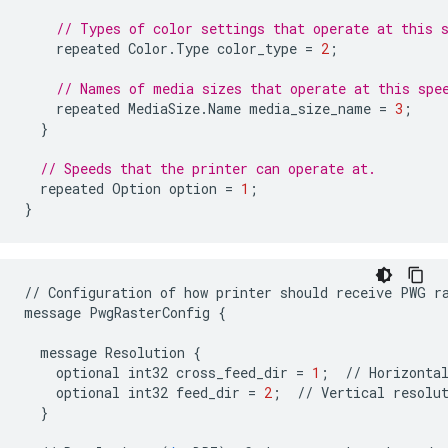
// Types of color settings that operate at this 
repeated
Color
.
Type
color_type
=
2
;
// Names of media sizes that operate at this spe
repeated
MediaSize
.
Name
media_size_name
=
3
;
}
// Speeds that the printer can operate at.
repeated
Option
option
=
1
;
}
//
Configuration
of
how
printer
should
receive
PWG
r
message
PwgRasterConfig
{
message
Resolution
{
optional
int32
cross_feed_dir
=
1
;
//
Horizonta
optional
int32
feed_dir
=
2
;
//
Vertical
resolu
}