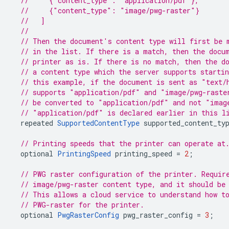
//     {"content_type": "application/pdf"},
//     {"content_type": "image/pwg-raster"}
//   ]
//
// Then the document's content type will first be 
// in the list. If there is a match, then the docu
// printer as is. If there is no match, then the d
// a content type which the server supports starti
// this example, if the document is sent as "text/
// supports "application/pdf" and "image/pwg-raste
// be converted to "application/pdf" and not "imag
// "application/pdf" is declared earlier in this l
repeated
SupportedContentType
supported_content_ty
// Printing speeds that the printer can operate at
optional
PrintingSpeed
printing_speed
=
2
;
// PWG raster configuration of the printer. Requir
// image/pwg-raster content type, and it should be
// This allows a cloud service to understand how t
// PWG-raster for the printer.
optional
PwgRasterConfig
pwg_raster_config
=
3
;