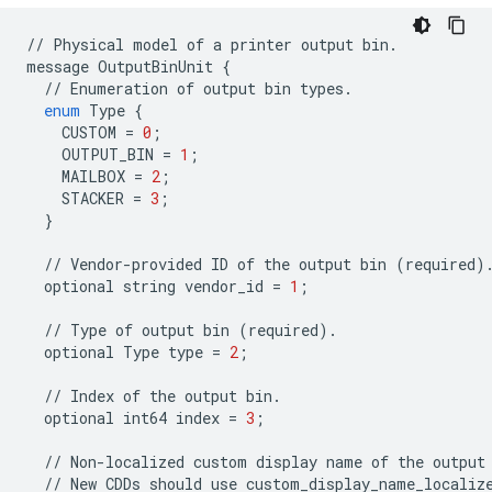
//
Physical
model
of
a
printer
output
bin
.
message
OutputBinUnit
{
//
Enumeration
of
output
bin
types
.
enum
Type
{
CUSTOM
=
0
;
OUTPUT_BIN
=
1
;
MAILBOX
=
2
;
STACKER
=
3
;
}
//
Vendor
-
provided
ID
of
the
output
bin
(
required
)
optional
string
vendor_id
=
1
;
//
Type
of
output
bin
(
required
)
.
optional
Type
type
=
2
;
//
Index
of
the
output
bin
.
optional
int64
index
=
3
;
//
Non
-
localized
custom
display
name
of
the
output
//
New
CDDs
should
use
custom_display_name_localiz