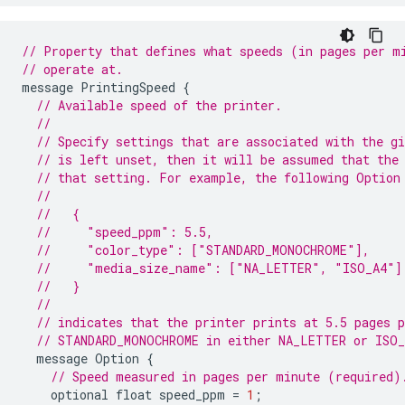
// Property that defines what speeds (in pages per m
// operate at.
message
PrintingSpeed
{
// Available speed of the printer.
//
// Specify settings that are associated with the gi
// is left unset, then it will be assumed that the
// that setting. For example, the following Option
//
//   {
//     "speed_ppm": 5.5,
//     "color_type": ["STANDARD_MONOCHROME"],
//     "media_size_name": ["NA_LETTER", "ISO_A4"]
//   }
//
// indicates that the printer prints at 5.5 pages 
// STANDARD_MONOCHROME in either NA_LETTER or ISO_
message
Option
{
// Speed measured in pages per minute (required)
optional
float
speed_ppm
=
1
;