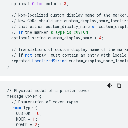
optional
Color
color
=
3
;
//
Non
-
localized
custom
display
name
of
the
marker
//
New
CDDs
should
use
custom_display_name_localiz
//
that
either
custom_display_name
or
custom_displ
//
if
the
marker
's type is CUSTOM.
optional
string
custom_display_name
=
4
;
//
Translations
of
custom
display
name
of
the
mark
//
If
not
empty
,
must
contain
an
entry
with
locale
repeated
LocalizedString
custom_display_name_local
}
//
Physical
model
of
a
printer
cover
.
message
Cover
{
//
Enumeration
of
cover
types
.
enum
Type
{
CUSTOM
=
0
;
DOOR
=
1
;
COVER
=
2
;