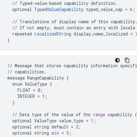
//
Typed
-
value
-
based
capability
definition
.
optional
TypedValueCapability
typed_value_cap
=
6
;
//
Translations
of
display
name
of
this
capability
//
If
not
empty
,
must
contain
an
entry
with
locale
repeated
LocalizedString
display_name_localized
=
}
//
Message
that
stores
capability
information
specif
//
capabilities
.
message
RangeCapability
{
enum
ValueType
{
FLOAT
=
0
;
INTEGER
=
1
;
}
//
Data
type
of
the
value
of
the
range
capability
optional
ValueType
value_type
=
1
;
optional
string
default
=
2
;
optional
string
min
=
3
;