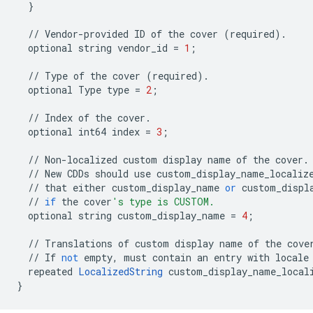
}
//
Vendor
-
provided
ID
of
the
cover
(
required
)
.
optional
string
vendor_id
=
1
;
//
Type
of
the
cover
(
required
)
.
optional
Type
type
=
2
;
//
Index
of
the
cover
.
optional
int64
index
=
3
;
//
Non
-
localized
custom
display
name
of
the
cover
.
//
New
CDDs
should
use
custom_display_name_localiz
//
that
either
custom_display_name
or
custom_displ
//
if
the
cover
's type is CUSTOM.
optional
string
custom_display_name
=
4
;
//
Translations
of
custom
display
name
of
the
cove
//
If
not
empty
,
must
contain
an
entry
with
locale
repeated
LocalizedString
custom_display_name_local
}