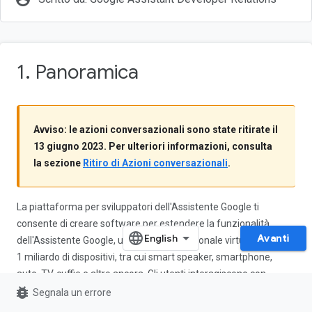
1. Panoramica
Avviso: le azioni conversazionali sono state ritirate il
13 giugno 2023. Per ulteriori informazioni, consulta
la sezione
Ritiro di Azioni conversazionali
.
La piattaforma per sviluppatori dell'Assistente Google ti
consente di creare software per estendere la funzionalità
Avanti
dell'Assistente Google, un assistente personale virtuale, su oltre
1 miliardo di dispositivi, tra cui smart speaker, smartphone,
auto, TV, cuffie e altro ancora. Gli utenti interagiscono con
bug_report
l'assistente per svolgere attività come acquistare generi
Segnala un errore
alimentari o prenotare una corsa. In qualità di sviluppatore, puoi