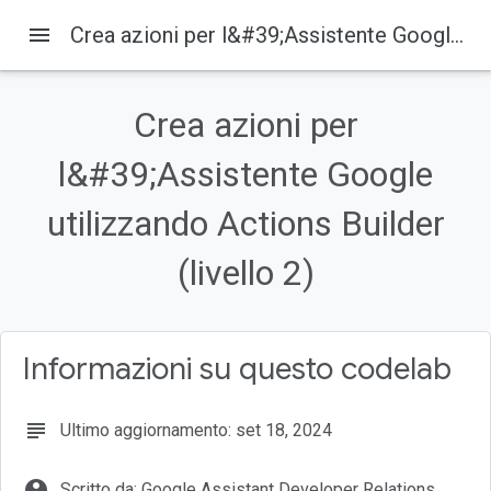
menu
Crea azioni per l&#39;Assistente Google utilizzando Actions Builder (livello 2)
Google for Developers
Prodotti
Crea azioni per
Su questa pagina
l&#39;Assistente Google
1. Panoramica
Cosa creerai
utilizzando Actions Builder
Obiettivi didattici
Che cosa ti serve
(livello 2)
2. Continua a creare l'interfaccia conversazionale
Informazioni su questo codelab
subject
Ultimo aggiornamento: set 18, 2024
account_circle
Scritto da: Google Assistant Developer Relations