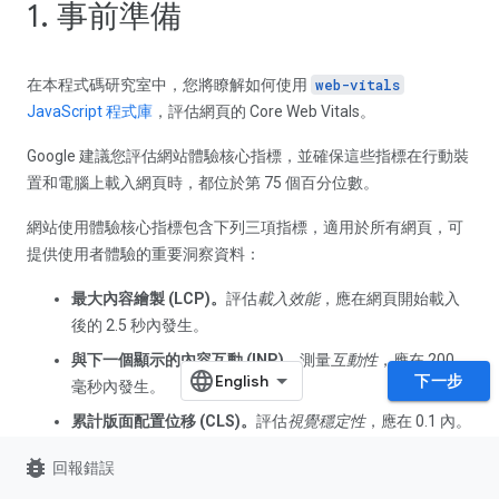
1. 事前準備
在本程式碼研究室中，您將瞭解如何使用
web-vitals
JavaScript 程式庫
，評估網頁的 Core Web Vitals。
Google 建議您評估網站體驗核心指標，並確保這些指標在行動裝
置和電腦上載入網頁時，都位於第 75 個百分位數。
網站使用體驗核心指標包含下列三項指標，適用於所有網頁，可
提供使用者體驗的重要洞察資料：
最大內容繪製 (LCP)。
評估
載入效能
，應在網頁開始載入
後的 2.5 秒內發生。
與下一個顯示的內容互動 (INP)。
測量
互動性
，應在 200
下一步
毫秒內發生。
累計版面配置位移 (CLS)。
評估
視覺穩定性
，應在 0.1 內。
bug_report
必要條件
回報錯誤