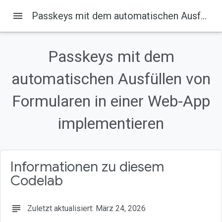
menu
Passkeys mit dem automatischen Ausfüllen von Formularen in einer Web-App implementieren
Startseite
Produkte
DevSite
Passkeys mit dem
Auf dieser Seite
automatischen Ausfüllen von
1. Hinweis
Vorbereitung
Formularen in einer Web-App
Lerninhalte
2. Einrichten
implementieren
Projekt klonen
Informationen zu diesem
Codelab
subject
Zuletzt aktualisiert: März 24, 2026