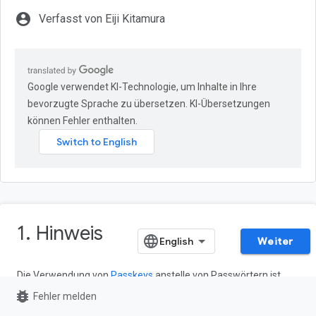
account_circle
Verfasst von Eiji Kitamura
Google verwendet KI-Technologie, um Inhalte in Ihre
bevorzugte Sprache zu übersetzen. KI-Übersetzungen
können Fehler enthalten.
1. Hinweis
Weiter
Die Verwendung von
Passkeys
anstelle von Passwörtern ist
eine hervorragende Möglichkeit für Websites, die Nutzerkonten
bug_report
Fehler melden
sicherer, einfacher und benutzerfreundlicher zu gestalten. Mit