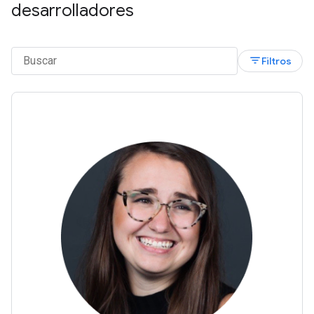
desarrolladores
filter_list
Filtros