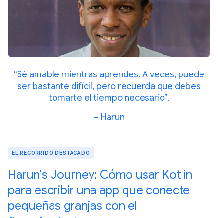
“Sé amable mientras aprendes. A veces, puede
ser bastante difícil, pero recuerda que debes
tomarte el tiempo necesario”.
– Harun
EL RECORRIDO DESTACADO
Harun's Journey: Cómo usar Kotlin
para escribir una app que conecte
pequeñas granjas con el