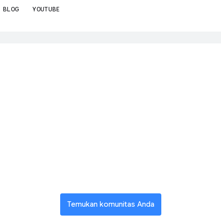
BLOG
YOUTUBE
menerjemahkan konten ke dalam bahasa pilihan Anda. Terjemahan 
ergabung deng
jaringan inovato
global
Temukan komunitas Anda