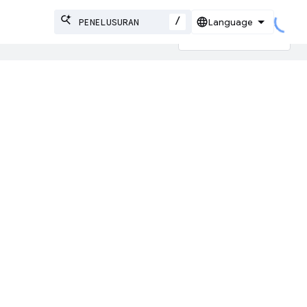
/
AI mungkin mengandung kesalahan.
an
r