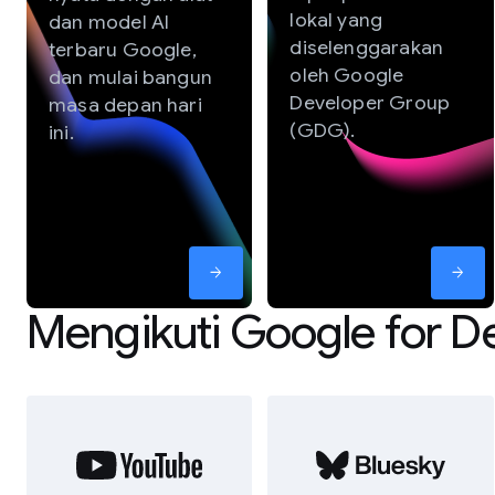
lokal yang
dan model AI
diselenggarakan
terbaru Google,
oleh Google
dan mulai bangun
Developer Group
masa depan hari
(GDG).
ini.
arrow_forward
arrow_forward
Mengikuti Google for D