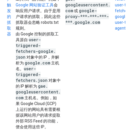
googleusercontent
.
触
Google 网站验证工具
会
user-tri
com
google-
发
响应用户请求。由于是用
或
fetcher
proxy-***-***-***-
的
户请求的抓取，因此这些
google.
***
.
google
.
com
抓
抓取器会忽略 robots.txt
user-tri
取
规则。
agents.
器
由 Google 控制的抓取工
user-
具源自
triggered-
fetchers-google
.
json
对象中的 IP，并解
google
.
com
析为
主机
user-
名。
triggered-
fetchers
.
json
对象中
gae
.
的 IP 解析为
googleusercontent
.
com
主机名。例如，如
果 Google Cloud (GCP)
上运行的网站具有需要根
据该网站用户的请求提取
外部 RSS Feed 的功能，
便会使用这些 IP。