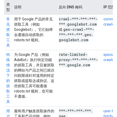
类
说明
反向 DNS 掩码
IP 范围
型
crawl-***-***-***-
常
用于 Google 产品的常见
commo
***
.
googlebot
.
com
见
抓取工具（例如
crawlers
geo-crawl-***-
抓
Googlebot）。它们始终
或
***-***-***
.
geo
.
取
会遵循自动抓取的
googlebot
.
com
工
robots.txt 规则。
具
rate-limited-
特
为 Google 产品（例如
special-
proxy-***-***-***-
殊
AdsBot）执行特定功能
crawlers
***
.
google
.
com
情
的抓取工具，并且被抓取
况
的网站与产品之间已就访
下
问权限或针对滥用的特定
的
抓取或提取达成协议。这
抓
些抓取工具可能遵循
取
robots.txt 规则，也可能
工
不遵循。
具
***-***-***-***
.
用
最终用户触发抓取操作的
user-tri
gae
.
户
工具和产品功能。例如，
fetchers