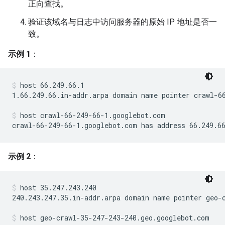
正向查找。
验证该域名与日志中访问服务器的原始 IP 地址是否一
致。
示例 1
：
host 66.249.66.1
1.66.249.66.in-addr.arpa domain name pointer crawl-66
host crawl-66-249-66-1.googlebot.com
crawl-66-249-66-1.googlebot.com has address 66.249.6
示例 2
：
host 35.247.243.240
240.243.247.35.in-addr.arpa domain name pointer geo-c
host geo-crawl-35-247-243-240.geo.googlebot.com