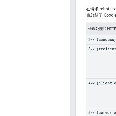
在请求 robots
表总结了 Googl
错误处理和 HTT
2xx (success)
3xx (redirec
4xx (client 
5xx (server e