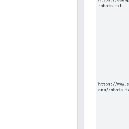
robots
.
txt
https:
/
/
www
.
e
com
/
robots
.
t