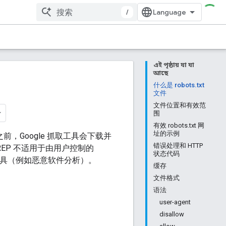
/
এই পৃষ্ঠায় যা যা
আছে
什么是 robots.txt
文件
文件位置和有效范
围
有效 robots.txt 网
址的示例
，Google 抓取工具会下载并
错误处理和 HTTP
REP 不适用于由用户控制的
状态代码
取工具（例如恶意软件分析）。
缓存
文件格式
语法
user-agent
disallow