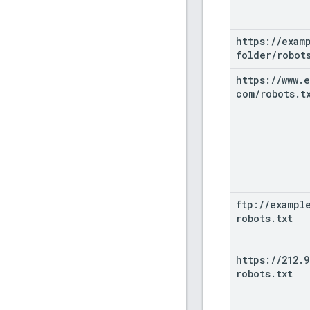
https:
/
/
exam
folder
/
robot
https:
/
/
www
.
e
com
/
robots
.
t
ftp:
/
/
exampl
robots
.
txt
https:
/
/
212
.
9
robots
.
txt