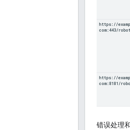
https:
/
/
exam
com:443
/
robo
https:
/
/
exam
com:8181
/
rob
错误处理和