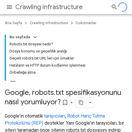
Crawling infrastructure
Ana Sayfa
Crawling infrastructure
Dokümanlar
Bu sayfada
Robots.txt dosyası nedir?
Dosya konumu ve geçerlilik aralığı
Geçerli robots.txt URL'leri için örnekler
Hataların ve HTTP durum kodlarının işlenmesi
Önbelleğe alma
Google
,
robots
.
txt spesifikasyonunu
nasıl yorumluyor?
bookmark_border
Google'ın otomatik
tarayıcıları
,
Robot Hariç Tutma
Protokolü'nü (REP)
destekler. Yani Google'ın tarayıcıları, bir
siteyi taramadan önce sitenin robots.txt dosyasını indirip