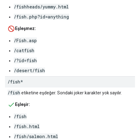
/fishheads/yummy.html
/fish.php?id=anything
Eşleşmez:
/Fish.asp
/catfish
/?id=fish
/desert/fish
/
fish*
/fish
etiketine eşdeğer. Sondaki joker karakter yok sayılır.
Eşleşir:
/fish
/fish.html
/fish/salmon.html