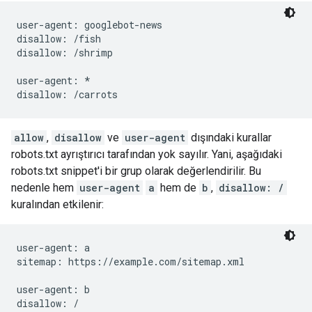
user-agent: googlebot-news

disallow: /fish

disallow: /shrimp

user-agent: *

allow
,
disallow
ve
user-agent
dışındaki kurallar
robots.txt ayrıştırıcı tarafından yok sayılır. Yani, aşağıdaki
robots.txt snippet'i bir grup olarak değerlendirilir. Bu
nedenle hem
user-agent
a
hem de
b
,
disallow: /
kuralından etkilenir:
user-agent: a

sitemap: https://example.com/sitemap.xml

user-agent: b

disallow: /