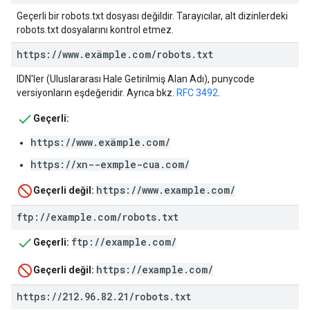
Geçerli bir robots.txt dosyası değildir. Tarayıcılar, alt dizinlerdeki
robots.txt dosyalarını kontrol etmez.
https:
/
/
www
.
exämple
.
com
/
robots
.
txt
IDN'ler (Uluslararası Hale Getirilmiş Alan Adı), punycode
versiyonların eşdeğeridir. Ayrıca bkz.
RFC 3492
.
Geçerli:
https://www.exämple.com/
https://xn--exmple-cua.com/
https://www.example.com/
Geçerli değil:
ftp:
/
/
example
.
com
/
robots
.
txt
ftp://example.com/
Geçerli:
https://example.com/
Geçerli değil:
https:
/
/
212
.
96
.
82
.
21
/
robots
.
txt