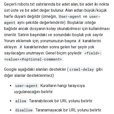
Geçerli robots.txt satırlarında bir adet alan, bir adet iki nokta
üst üste ve bir adet değer bulunur. Alan adları büyük/küçük
harfe duyarlı değildir (örneğin,
User-agent
ve
user-
agent
aynı şekilde değerlendirilir). Boşluklar isteğe
bağlıdır ancak dosyanın kolay okunabilmesi için kullanılması
önerilir. Satırın başındaki ve sonundaki boşluk yok sayılır.
Yorum eklemek için, yorumunuzun başına
#
karakterini
ekleyin.
#
karakterinden sonra gelen her şeyin yok
sayılacağını unutmayın. Genel biçim şöyledir:
<field>:
<value><#optional-comment>
.
Google aşağıdaki alanları destekler (
crawl-delay
gibi
diğer alanlar desteklenmez):
user-agent
: Kuralların hangi tarayıcıya
uygulanacağını belirtir.
allow
: Taranabilecek bir URL yolunu belirtir.
disallow
: Taranamayacak bir URL yolunu belirtir.