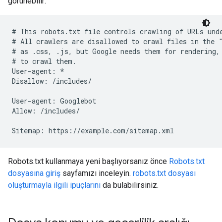
görünebilir:
# This robots.txt file controls crawling of URLs unde
# All crawlers are disallowed to crawl files in the "
# as .css, .js, but Google needs them for rendering, 
# to crawl them.

User-agent: *

Disallow: /includes/

User-agent: Googlebot

Allow: /includes/

Sitemap: https://example.com/sitemap.xml
Robots.txt kullanmaya yeni başlıyorsanız önce
Robots.txt
dosyasına giriş
sayfamızı inceleyin.
robots.txt dosyası
oluşturmayla ilgili ipuçlarını
da bulabilirsiniz.