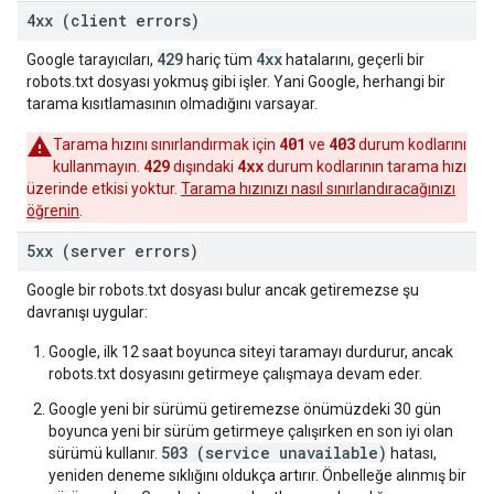
4xx (client errors)
429
4xx
Google tarayıcıları,
hariç tüm
hatalarını, geçerli bir
robots.txt dosyası yokmuş gibi işler. Yani Google, herhangi bir
tarama kısıtlamasının olmadığını varsayar.
401
403
Tarama hızını sınırlandırmak için
ve
durum kodlarını
429
4xx
kullanmayın.
dışındaki
durum kodlarının tarama hızı
üzerinde etkisi yoktur.
Tarama hızınızı nasıl sınırlandıracağınızı
öğrenin
.
5xx (server errors)
Google bir robots.txt dosyası bulur ancak getiremezse şu
davranışı uygular:
Google, ilk 12 saat boyunca siteyi taramayı durdurur, ancak
robots.txt dosyasını getirmeye çalışmaya devam eder.
Google yeni bir sürümü getiremezse önümüzdeki 30 gün
boyunca yeni bir sürüm getirmeye çalışırken en son iyi olan
503 (service unavailable)
sürümü kullanır.
hatası,
yeniden deneme sıklığını oldukça artırır. Önbelleğe alınmış bir