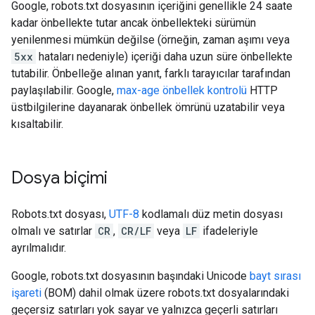
Google, robots.txt dosyasının içeriğini genellikle 24 saate
kadar önbellekte tutar ancak önbellekteki sürümün
yenilenmesi mümkün değilse (örneğin, zaman aşımı veya
5xx
hataları nedeniyle) içeriği daha uzun süre önbellekte
tutabilir. Önbelleğe alınan yanıt, farklı tarayıcılar tarafından
paylaşılabilir. Google,
max-age önbellek kontrolü
HTTP
üstbilgilerine dayanarak önbellek ömrünü uzatabilir veya
kısaltabilir.
Dosya biçimi
Robots.txt dosyası,
UTF-8
kodlamalı düz metin dosyası
olmalı ve satırlar
CR
,
CR/LF
veya
LF
ifadeleriyle
ayrılmalıdır.
Google, robots.txt dosyasının başındaki Unicode
bayt sırası
işareti
(BOM) dahil olmak üzere robots.txt dosyalarındaki
geçersiz satırları yok sayar ve yalnızca geçerli satırları