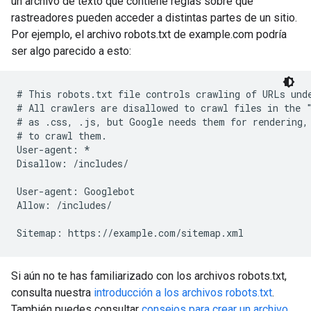
un archivo de texto que contiene reglas sobre qué
rastreadores pueden acceder a distintas partes de un sitio.
Por ejemplo, el archivo robots.txt de example.com podría
ser algo parecido a esto:
# This robots.txt file controls crawling of URLs unde
# All crawlers are disallowed to crawl files in the "
# as .css, .js, but Google needs them for rendering, 
# to crawl them.

User-agent: *

Disallow: /includes/

User-agent: Googlebot

Allow: /includes/

Sitemap: https://example.com/sitemap.xml
Si aún no te has familiarizado con los archivos robots.txt,
consulta nuestra
introducción a los archivos robots.txt
.
También puedes consultar
consejos para crear un archivo