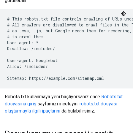
görünebilir:
# This robots.txt file controls crawling of URLs unde
# All crawlers are disallowed to crawl files in the "
# as .css, .js, but Google needs them for rendering, 
# to crawl them.

User-agent: *

Disallow: /includes/

User-agent: Googlebot

Allow: /includes/

Sitemap: https://example.com/sitemap.xml
Robots.txt kullanmaya yeni başlıyorsanız önce
Robots.txt
dosyasına giriş
sayfamızı inceleyin.
robots.txt dosyası
oluşturmayla ilgili ipuçlarını
da bulabilirsiniz.