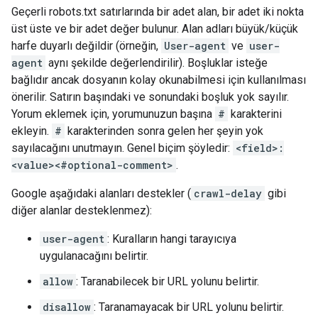
Geçerli robots.txt satırlarında bir adet alan, bir adet iki nokta
üst üste ve bir adet değer bulunur. Alan adları büyük/küçük
harfe duyarlı değildir (örneğin,
User-agent
ve
user-
agent
aynı şekilde değerlendirilir). Boşluklar isteğe
bağlıdır ancak dosyanın kolay okunabilmesi için kullanılması
önerilir. Satırın başındaki ve sonundaki boşluk yok sayılır.
Yorum eklemek için, yorumunuzun başına
#
karakterini
ekleyin.
#
karakterinden sonra gelen her şeyin yok
sayılacağını unutmayın. Genel biçim şöyledir:
<field>:
<value><#optional-comment>
.
Google aşağıdaki alanları destekler (
crawl-delay
gibi
diğer alanlar desteklenmez):
user-agent
: Kuralların hangi tarayıcıya
uygulanacağını belirtir.
allow
: Taranabilecek bir URL yolunu belirtir.
disallow
: Taranamayacak bir URL yolunu belirtir.