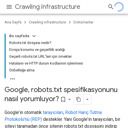
Crawling infrastructure
Ana Sayfa
Crawling infrastructure
Dokümanlar
Bu sayfada
Robots.txt dosyası nedir?
Dosya konumu ve geçerlilik aralığı
Geçerli robots.txt URL'leri için örnekler
Hataların ve HTTP durum kodlarının işlenmesi
Önbelleğe alma
Google
,
robots
.
txt spesifikasyonunu
nasıl yorumluyor?
bookmark_border
Google'ın otomatik
tarayıcıları
,
Robot Hariç Tutma
Protokolü'nü (REP)
destekler. Yani Google'ın tarayıcıları, bir
siteyi taramadan önce sitenin robots.txt dosyasını indirip