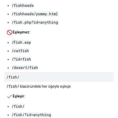
/fishheads
/fishheads/yummy.html
/fish.php?id=anything
Eşleşmez:
/Fish.asp
/catfish
/?id=fish
/desert/fish
/
fish
/
/fish/
klasöründeki her öğeyle eşleşir.
Eşleşir:
/fish/
/fish/?id=anything