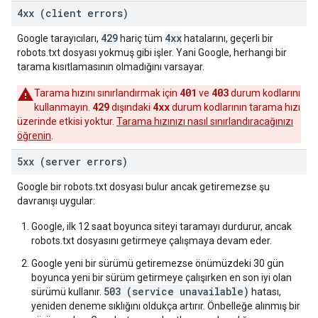
4xx (client errors)
429
4xx
Google tarayıcıları,
hariç tüm
hatalarını, geçerli bir
robots.txt dosyası yokmuş gibi işler. Yani Google, herhangi bir
tarama kısıtlamasının olmadığını varsayar.
401
403
Tarama hızını sınırlandırmak için
ve
durum kodlarını
429
4xx
kullanmayın.
dışındaki
durum kodlarının tarama hızı
üzerinde etkisi yoktur.
Tarama hızınızı nasıl sınırlandıracağınızı
öğrenin
.
5xx (server errors)
Google bir robots.txt dosyası bulur ancak getiremezse şu
davranışı uygular:
Google, ilk 12 saat boyunca siteyi taramayı durdurur, ancak
robots.txt dosyasını getirmeye çalışmaya devam eder.
Google yeni bir sürümü getiremezse önümüzdeki 30 gün
boyunca yeni bir sürüm getirmeye çalışırken en son iyi olan
503 (service unavailable)
sürümü kullanır.
hatası,
yeniden deneme sıklığını oldukça artırır. Önbelleğe alınmış bir