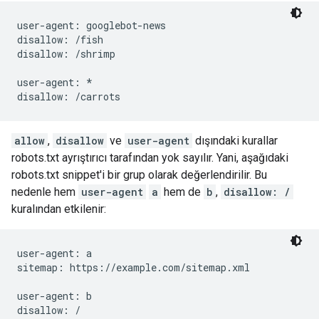
user-agent: googlebot-news

disallow: /fish

disallow: /shrimp

user-agent: *

allow
,
disallow
ve
user-agent
dışındaki kurallar
robots.txt ayrıştırıcı tarafından yok sayılır. Yani, aşağıdaki
robots.txt snippet'i bir grup olarak değerlendirilir. Bu
nedenle hem
user-agent
a
hem de
b
,
disallow: /
kuralından etkilenir:
user-agent: a

sitemap: https://example.com/sitemap.xml

user-agent: b

disallow: /