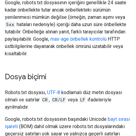
Google, robots.txt dosyasının içeriğini genellikle 24 saate
kadar önbellekte tutar ancak önbellekteki sürümün
yenilenmesi mümkün değilse (örneğin, zaman aşımı veya
5xx
hataları nedeniyle) içeriği daha uzun süre önbellekte
tutabilir. Önbelleğe alınan yanıt, farklı tarayıcılar tarafından
paylaşılabilir. Google,
max-age önbellek kontrolü
HTTP
üstbilgilerine dayanarak önbellek ömrünü uzatabilir veya
kısaltabilir.
Dosya biçimi
Robots.txt dosyası,
UTF-8
kodlamalı düz metin dosyası
olmalı ve satırlar
CR
,
CR/LF
veya
LF
ifadeleriyle
ayrılmalıdır.
Google, robots.txt dosyasının başındaki Unicode
bayt sırası
işareti
(BOM) dahil olmak üzere robots.txt dosyalarındaki
geçersiz satırları yok sayar ve yalnızca geçerli satırları