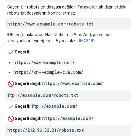
Geçerli bir robots.txt dosyası değildir. Tarayıcılar, alt dizinlerdeki
robots.txt dosyalarını kontrol etmez.
https:
/
/
www
.
exämple
.
com
/
robots
.
txt
IDN'ler (Uluslararası Hale Getirilmiş Alan Adı), punycode
versiyonların eşdeğeridir. Ayrıca bkz.
RFC 3492
.
Geçerli:
https://www.exämple.com/
https://xn--exmple-cua.com/
https://www.example.com/
Geçerli değil:
ftp:
/
/
example
.
com
/
robots
.
txt
ftp://example.com/
Geçerli:
https://example.com/
Geçerli değil:
https:
/
/
212
.
96
.
82
.
21
/
robots
.
txt