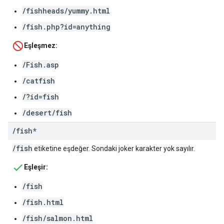
/fishheads/yummy.html
/fish.php?id=anything
Eşleşmez:
/Fish.asp
/catfish
/?id=fish
/desert/fish
/
fish*
/fish
etiketine eşdeğer. Sondaki joker karakter yok sayılır.
Eşleşir:
/fish
/fish.html
/fish/salmon.html