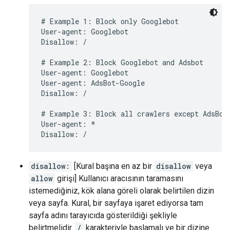
# Example 1: Block only Googlebot

User-agent: Googlebot

Disallow: /

# Example 2: Block Googlebot and Adsbot

User-agent: Googlebot

User-agent: AdsBot-Google

Disallow: /

# Example 3: Block all crawlers except AdsBot 
User-agent: *

Disallow: /
disallow:
[Kural başına en az bir
disallow
veya
allow
girişi] Kullanıcı aracısının taramasını
istemediğiniz, kök alana göreli olarak belirtilen dizin
veya sayfa. Kural, bir sayfaya işaret ediyorsa tam
sayfa adını tarayıcıda gösterildiği şekliyle
belirtmelidir.
/
karakteriyle başlamalı ve bir dizine