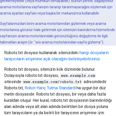
gerekmeyebilir (veya mümkün olmayabilir). Bunun yerine, sağlayıcınız
arama motorlarına sayfanızın taranıp taranmayacağını söylemek için
arama ayarları sayfası veya başka bir mekanizma kullanabilir.
Sayfalarınızdan birini arama motorlarından gizlemek veya arama
motorlarına görünür hale getirmek için sitenizin barındırma hizmetinde
sayfanızın arama motorlarındaki görünürlüğünü değiştirme ile ilgili
talimatları arayın (ör. "wix arama motorlarından sayfa gizleme").
Robots.txt dosyası kullanarak sitenizdeki
hangi dosyaların
tarayıcıların erişimine açık olacağını belirleyebilirsiniz
.
Robots.txt dosyası, sitenizin kök dizininde bulunur.
Dolayısıyla robots.txt dosyası,
www.example.com
sitesinde
www.example.com/robots.txt
adresindedir.
Robots.txt,
Robot Hariç Tutma Standardı
'na uygun bir düz
metin dosyasıdır. Robots.txt dosyası, bir veya daha fazla
kuraldan oluşur. Her kural, robots.txt dosyasının barındırıldığı
alan adında veya alt alan adında belirtilen bir dosya yoluna
tüm tarayıcıların ya da belirli bir tarayıcının erişimine izin