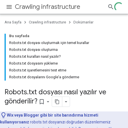
Crawling infrastructure
Ana Sayfa
Crawling infrastructure
Dokümanlar
Bu sayfada
Robots.txt dosyası oluşturmak için temel kurallar
Robots.txt dosyası oluşturma
Robots.txt kuralları nasıl yazılır?
Robots.txt dosyasını yükleme
Robots.txt işaretlemesini test etme
Robots.txt dosyalarını Google'a gönderme
Robots
.
txt dosyası nasıl yazılır ve
gönderilir?
bookmark_border
Wix veya Blogger gibi bir site barındırma hizmeti
kullanıyorsanız
robots.txt dosyanızı doğrudan düzenlemeniz