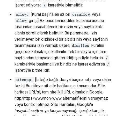
işaret ediyorsa
/
işaretiyle bitmelidir.
allow:
[Kural başına en az bir
disallow
veya
allow
girişi] Az önce bahsedilen kullanıcı aracısı
tarafından taranabilecek bir dizin veya sayfa; kök
alanla göreli olarak belirtilir. Bu parametre, izin
verilmeyen bir dizindeki bir alt dizinin veya sayfanın
taranmasına izin vermek üzere
disallow
kuralını
geçersiz kılmak için kullanılır. Tek bir sayfa için tam
sayfa adını tarayıcıda gösterildiği şekliyle belirtin.
/
karakteriyle başlamalı ve bir dizine işaret ediyorsa
/
işaretiyle bitmelidir.
sitemap:
[İsteğe bağlı, dosya başına sıfır veya daha
fazla] Bu siteye ait site haritasının konumudur. Site
haritası URL'si, tam nitelikli URL olmalıdır; Google,
http/https/www.non-www alternatiflerini varsaymaz
veya kontrol etmez. Site Haritaları, Google'a
tarayabileceği
veya
tarayamayacağı
içeriğe karşılık