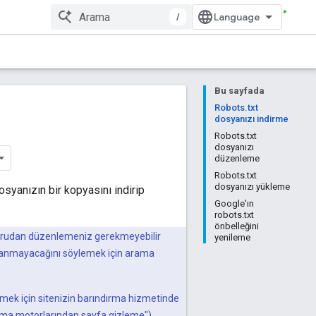
/
Bu sayfada
Robots.txt
dosyanızı indirme
Robots.txt
dosyanızı
düzenleme
Robots.txt
dosyanızı yükleme
syanızın bir kopyasını indirip
Google'ın
robots.txt
önbelleğini
oğrudan düzenlemeniz gerekmeyebilir
yenileme
aranmayacağını söylemek için arama
mek için sitenizin barındırma hizmetinde
arama motorlarından sayfa gizleme").