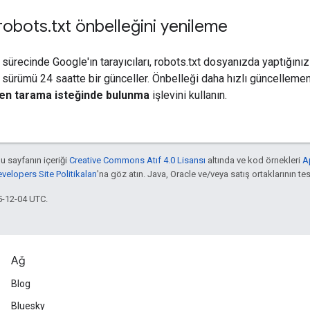
robots
.
txt önbelleğini yenileme
ürecinde Google'ın tarayıcıları, robots.txt dosyanızda yaptığınız 
 sürümü 24 saatte bir günceller. Önbelleği daha hızlı güncelleme
en tarama isteğinde bulunma
işlevini kullanın.
bu sayfanın içeriği
Creative Commons Atıf 4.0 Lisansı
altında ve kod örnekleri
A
elopers Site Politikaları
'na göz atın. Java, Oracle ve/veya satış ortaklarının tesc
5-12-04 UTC.
Ağ
Blog
Bluesky