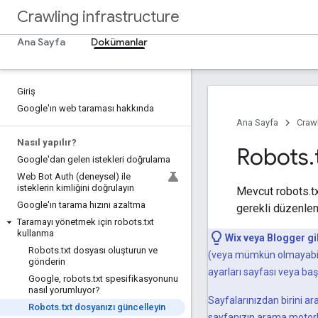
Crawling infrastructure
Ana Sayfa
Dokümanlar
Giriş
Google'ın web taraması hakkında
Ana Sayfa
Crawl
Nasıl yapılır?
Robots
.
Google'dan gelen istekleri doğrulama
Web Bot Auth (deneysel) ile
isteklerin kimliğini doğrulayın
Mevcut robots.tx
Google'ın tarama hızını azaltma
gerekli düzenlem
Taramayı yönetmek için robots
.
txt
kullanma
Wix veya Blogger gib
Robots
.
txt dosyası oluşturun ve
(veya mümkün olmayabili
gönderin
ayarları sayfası veya baş
Google
,
robots
.
txt spesifikasyonunu
nasıl yorumluyor?
Sayfalarınızdan birini a
Robots
.
txt dosyanızı güncelleyin
sayfanızın arama motorlar