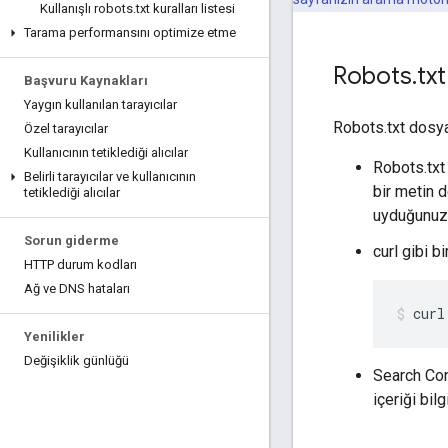
Kullanışlı robots
.
txt kuralları listesi
Tarama performansını optimize etme
Robots
.
tx
Başvuru Kaynakları
Yaygın kullanılan tarayıcılar
Robots.txt dosyan
Özel tarayıcılar
Kullanıcının tetiklediği alıcılar
Robots.txt
Belirli tarayıcılar ve kullanıcının
bir metin 
tetiklediği alıcılar
uyduğunuz
Sorun giderme
curl gibi b
HTTP durum kodları
Ağ ve DNS hataları
curl
Yenilikler
Değişiklik günlüğü
Search Co
içeriği bil