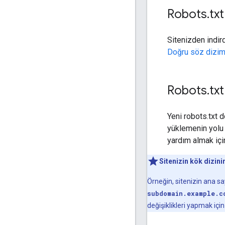
Robots
.
tx
Sitenizden indird
Doğru söz dizim
Robots
.
tx
Yeni robots.txt d
yüklemenin yolu 
yardım almak içi
Sitenizin kök dizini
Örneğin, sitenizin ana s
subdomain.example.c
değişiklikleri yapmak içi