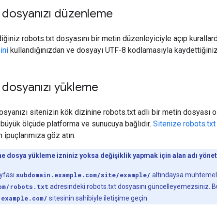
t dosyanızı düzenleme
iğiniz robots.txt dosyasını bir metin düzenleyiciyle açıp kurallard
ini
kullandığınızdan ve dosyayı UTF-8 kodlamasıyla kaydettiğini
t dosyanızı yükleme
osyanızı sitenizin kök dizinine robots.txt adlı bir metin dosyası 
büyük ölçüde platforma ve sunucuya bağlıdır.
Sitenize robots.tx
n ipuçlarımıza göz atın.
ne dosya yükleme izniniz yoksa değişiklik yapmak için alan adı yöneti
ayfası
subdomain.example.com/site/example/
altındaysa muhteme
om/robots.txt
adresindeki robots.txt dosyasını güncelleyemezsiniz. B
n
example.com/
sitesinin sahibiyle iletişime geçin.