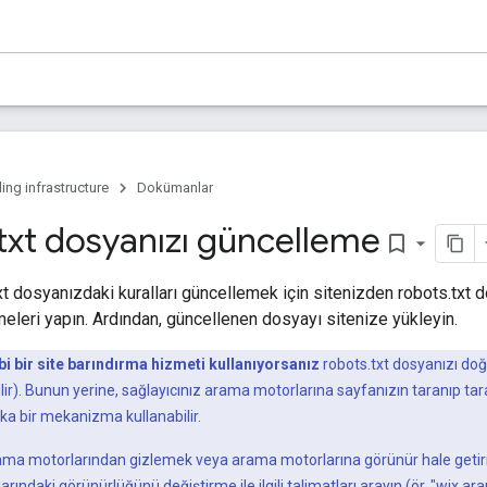
ing infrastructure
Dokümanlar
txt dosyanızı güncelleme
bookmark_border
t dosyanızdaki kuralları güncellemek için sitenizden robots.txt do
eleri yapın. Ardından, güncellenen dosyayı sitenize yükleyin.
i bir site barındırma hizmeti kullanıyorsanız
robots.txt dosyanızı d
r). Bunun yerine, sağlayıcınız arama motorlarına sayfanızın taranıp t
ka bir mekanizma kullanabilir.
rama motorlarından gizlemek veya arama motorlarına görünür hale getir
ındaki görünürlüğünü değiştirme ile ilgili talimatları arayın (ör. "wix 