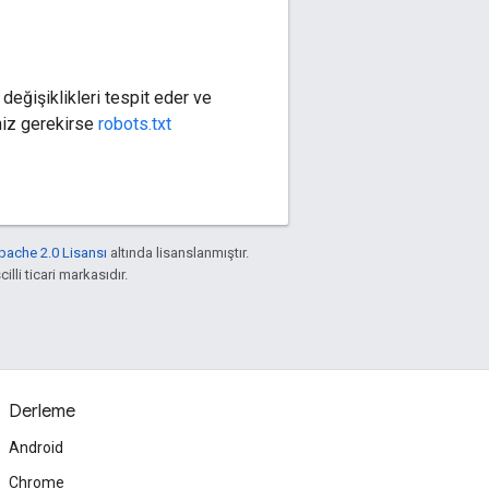
değişiklikleri tespit eder ve
niz gerekirse
robots.txt
pache 2.0 Lisansı
altında lisanslanmıştır.
illi ticari markasıdır.
Derleme
Android
Chrome