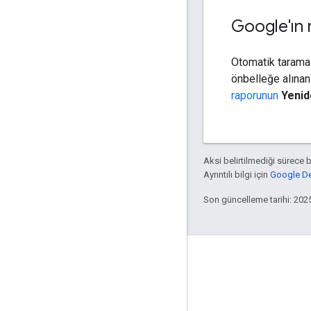
Google'ın 
Otomatik tarama s
önbelleğe alınan
raporunun
Yenid
Aksi belirtilmediği sürece 
Ayrıntılı bilgi için
Google Dev
Son güncelleme tarihi: 202
Etkileşim
Google Developer Program
Google Developer Groups