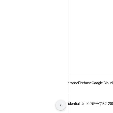
Google Developer Program
Google Developer Groups
Google Developer Experts
Accelerators
Google Cloud & NVIDIA
Android
Chrome
Firebase
Google Cloud
Conditions d'utilisation
Règles de confidentialité
ICP证合字B2-20