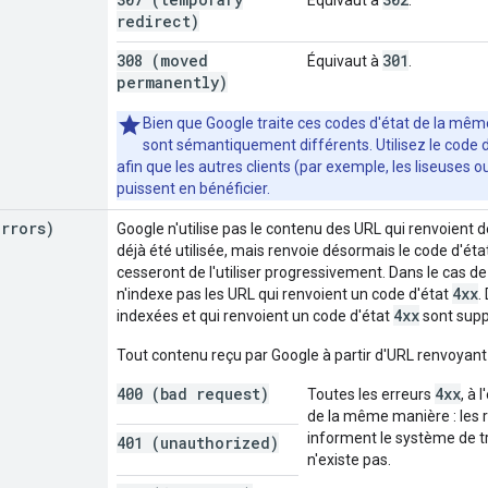
redirect)
308 (moved
301
Équivaut à
.
permanently)
Bien que Google traite ces codes d'état de la même 
sont sémantiquement différents. Utilisez le code d
afin que les autres clients (par exemple, les liseuses
puissent en bénéficier.
errors)
Google n'utilise pas le contenu des URL qui renvoient 
déjà été utilisée, mais renvoie désormais le code d'éta
cesseront de l'utiliser progressivement. Dans le cas d
4xx
n'indexe pas les URL qui renvoient un code d'état
.
4xx
indexées et qui renvoient un code d'état
sont supp
Tout contenu reçu par Google à partir d'URL renvoyant
400 (bad request)
4xx
Toutes les erreurs
, à 
de la même manière : les 
informent le système de t
401 (unauthorized)
n'existe pas.