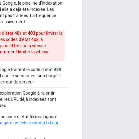
 Google, le pipeline d'indexation
i elle a déjà été indexée. Les
nt pas traitées. La fréquence
gressivement.
401
403
s d'état
et
pour limiter la
4xx
 Les codes d'état
, à
aucun effet sur la vitesse
omment limiter la vitesse
429
oogle traitent le code d'état
que le serveur est surchargé. Il
rreur du serveur.
'exploration Google à ralentir
e, les URL déjà indexées sont
dex.
5xx
 un code d'état
est ignoré.
e gère un fichier robots.txt qui