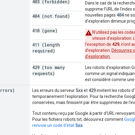
403 (forbidden)
Dans le cas de la recherche
supprime l'URL de l'index s
404
nouvelles pages
ne so
404 (not found)
d'exploration diminue pro
410 (gone)
N'utilisez pas les code
vitesse d'exploration.
429
411 (length
l'exception de
, n'ont 
required)
d'exploration.
Découvrez c
d'exploration.
429 (too many
Les robots d'exploration G
requests)
comme un signal indiquant 
est considéré comme une e
rrors)
5xx
429
Les erreurs du serveur
et
invitent les robots d
temporairement l'exploration. Pour la recherche Googl
conservées, mais finissent par être supprimées de l'in
Tout contenu reçu par Google à partir d'URL renvoyant
Pour les fichiers robots.txt, découvrez comment
Googl
5xx
renvoie un code d'état
.