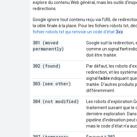
explore du contenu Web général, mais les outils d'insp
redirections.
Google ignore tout contenu reçu via l'URL de redirection
la cible finale à la place. Pour les fichiers robots.txt
3xx
fichier robots.txt qui renvoie un code d'état
.
301 (moved
Google suit la redirection, 
permanently)
comme un signal
fort
indiq
doit être traitée.
302 (found)
Par défaut, les robots d'ex
redirection, et les systèm
signal
faible
indiquant que l
303 (see other)
traitée. D'autres produits 
différemment.
304 (not modified)
Les robots d'exploration 
traitement suivant que le 
dernière exploration. Dans 
pipeline d'indexation peut 
mais le code d'état n'a auc
307 (temporary
302
Équivaut à
.