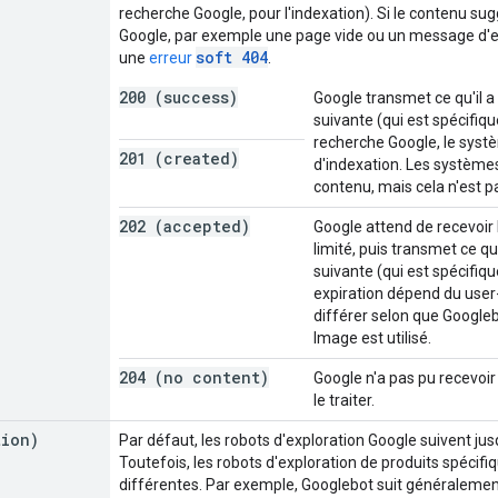
recherche Google, pour l'indexation). Si le contenu su
Google, par exemple une page vide ou un message d'er
soft 404
une
erreur
.
200 (success)
Google transmet ce qu'il a
suivante (qui est spécifiqu
recherche Google, le systè
201 (created)
d'indexation. Les systèmes
contenu, mais cela n'est p
202 (accepted)
Google attend de recevoir
limité, puis transmet ce qu'
suivante (qui est spécifiqu
expiration dépend du user-
différer selon que Googl
Image est utilisé.
204 (no content)
Google n'a pas pu recevoi
le traiter.
tion)
Par défaut, les robots d'exploration Google suivent jus
Toutefois, les robots d'exploration de produits spécifi
différentes. Par exemple, Googlebot suit généralement 