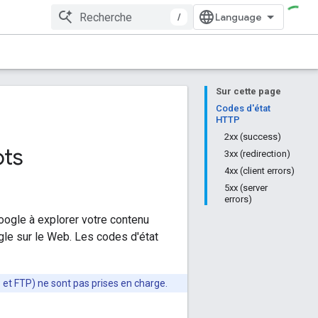
/
Sur cette page
Codes d'état
HTTP
2xx (success)
ots
3xx (redirection)
4xx (client errors)
5xx (server
errors)
oogle à explorer votre contenu
le sur le Web. Les codes d'état
 et FTP) ne sont pas prises en charge.