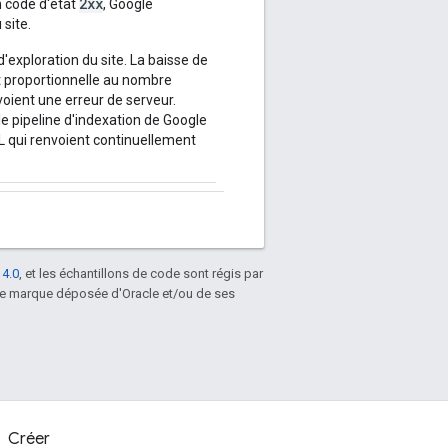
2xx
 code d'état
, Google
site.
'exploration du site. La baisse de
st proportionnelle au nombre
voient une erreur de serveur.
le pipeline d'indexation de Google
L qui renvoient continuellement
 4.0
, et les échantillons de code sont régis par
une marque déposée d'Oracle et/ou de ses
Créer