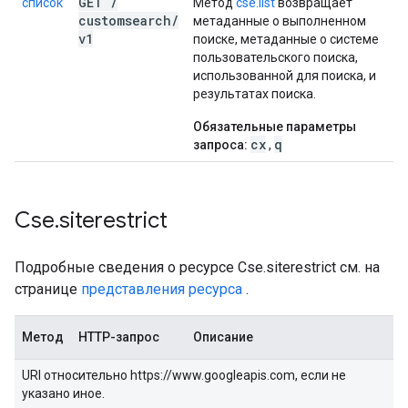
GET
/
список
Метод
cse.list
возвращает
customsearch
/
метаданные о выполненном
v1
поиске, метаданные о системе
пользовательского поиска,
использованной для поиска, и
результатах поиска.
Обязательные параметры
cx
q
запроса:
,
Cse
.
siterestrict
Подробные сведения о ресурсе Cse.siterestrict см. на
странице
представления ресурса
.
Метод
HTTP-запрос
Описание
URI относительно https://www.googleapis.com, если не
указано иное.