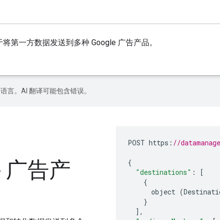
第一方数据发送到多种 Google 广告产品。
好的语言。AI 翻译可能包含错误。
POST
https
:
//datamanag
e 广告产
{
"destinations"
:
[
{
object
(
Destinati
}
],