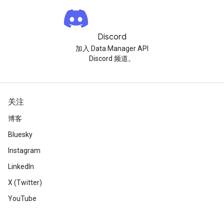
Discord
加入 Data Manager API
Discord 频道。
关注
博客
Bluesky
Instagram
LinkedIn
X (Twitter)
YouTube