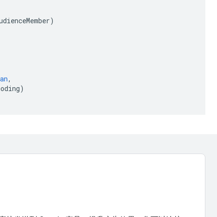
udienceMember
)
an
,
coding
)