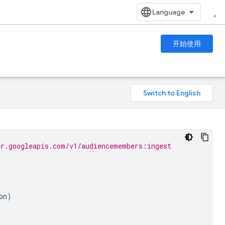
开始使用
er.googleapis.com/v1/audiencemembers:ingest
on
)