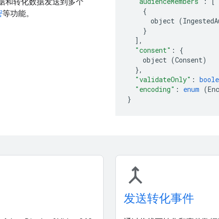
"audienceMembers"
:
[
群体数据和转化数据发送到多个
{
密
等功能。
object
(
IngestedA
}
],
"consent"
:
{
object
(
Consent
)
},
"validateOnly"
:
boole
"encoding"
:
enum
(
En
}
merge
发送转化事件