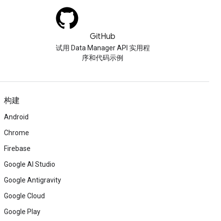
GitHub
试用 Data Manager API 实用程
序和代码示例
构建
Android
Chrome
Firebase
Google AI Studio
Google Antigravity
Google Cloud
Google Play