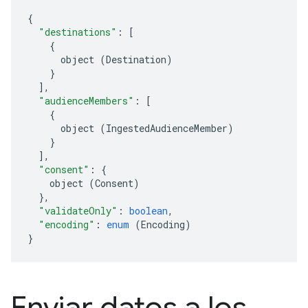
{
"destinations"
:
[
{
object
(
Destination
)
}
],
"audienceMembers"
:
[
{
object
(
IngestedAudienceMember
)
}
],
"consent"
:
{
object
(
Consent
)
},
"validateOnly"
:
boolean
,
"encoding"
:
enum
(
Encoding
)
}
Enviar datos a los