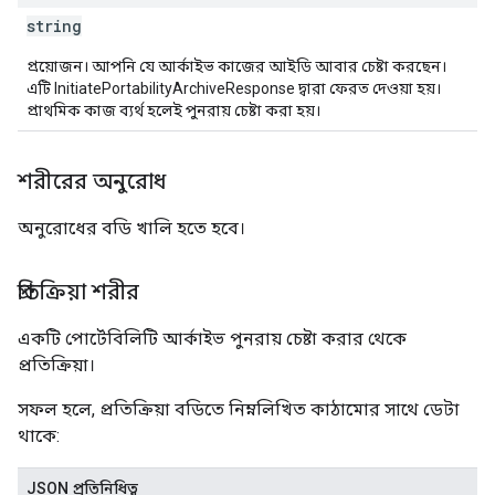
string
প্রয়োজন। আপনি যে আর্কাইভ কাজের আইডি আবার চেষ্টা করছেন।
এটি InitiatePortabilityArchiveResponse দ্বারা ফেরত দেওয়া হয়।
প্রাথমিক কাজ ব্যর্থ হলেই পুনরায় চেষ্টা করা হয়।
শরীরের অনুরোধ
অনুরোধের বডি খালি হতে হবে।
প্রতিক্রিয়া শরীর
একটি পোর্টেবিলিটি আর্কাইভ পুনরায় চেষ্টা করার থেকে
প্রতিক্রিয়া।
সফল হলে, প্রতিক্রিয়া বডিতে নিম্নলিখিত কাঠামোর সাথে ডেটা
থাকে:
JSON প্রতিনিধিত্ব