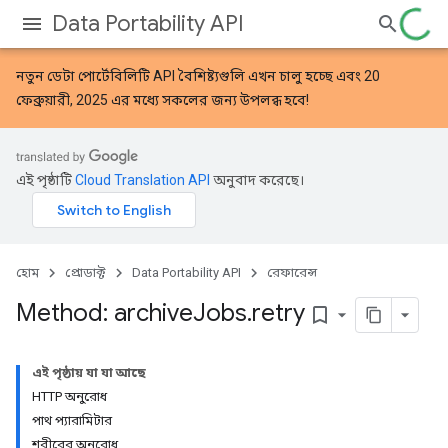
Data Portability API
নতুন
ডেটা পোর্টেবিলিটি API বৈশিষ্ট্যগুলি
এখন চালু হচ্ছে এবং 20
ফেব্রুয়ারী, 2025 এর মধ্যে সকলের জন্য উপলব্ধ হবে!
এই পৃষ্ঠাটি
Cloud Translation API
অনুবাদ করেছে।
হোম
প্রোডাক্ট
Data Portability API
রেফারেন্স
Method: archive
Jobs
.
retry
bookmark_border
এই পৃষ্ঠায় যা যা আছে
HTTP অনুরোধ
পাথ প্যারামিটার
শরীরের অনুরোধ