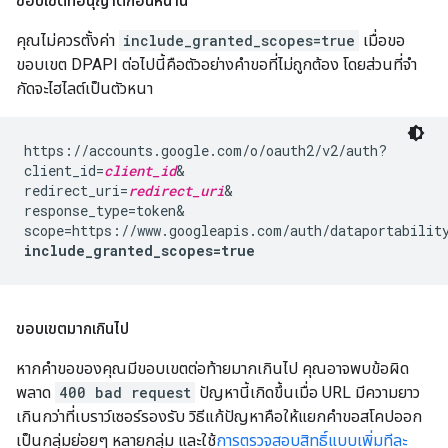
ขอบเขตที่อนุญาตก่อนหน้านี้
คุณไม่ควรตั้งค่า
include_granted_scopes=true
เมื่อขอ
ขอบเขต DPAPI ต่อไปนี้คือตัวอย่างคำขอที่ไม่ถูกต้อง โดยส่วนที่จํา
กัดจะไฮไลต์เป็นตัวหนา
https://accounts.google.com/o/oauth2/v2/auth?

client_id=
client_id
&

redirect_uri=
redirect_uri
&

response_type=token&

include_granted_scopes=true
ขอบเขตมากเกินไป
หากคำขอของคุณมีขอบเขตต่อท้ายมากเกินไป คุณอาจพบข้อผิด
พลาด
400 bad request
ปัญหานี้เกิดขึ้นเมื่อ URL มีความยาว
เกินกว่าที่เบราว์เซอร์รองรับ วิธีแก้ปัญหาคือให้แยกคำขอสโคปออก
เป็นกลุ่มย่อยๆ หลายกลุ่ม และใช้
การตรวจสอบสิทธิ์แบบเพิ่มทีละ