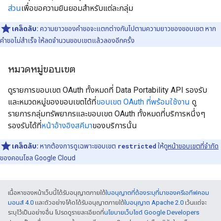
ส่วน
เพื่อขอความยินยอมสำหรับแต่ละกลุ่ม
เคล็ดลับ:
ความยาวของคําขอจะแตกต่างกันไปตามความยาวของขอบเขต หาก
คำขอไม่สำเร็จ ให้ลดจำนวนขอบเขตแล้วลองอีกครั้ง
หมวดหมู่ขอบเขต
ดูรายการขอบเขต OAuth ทั้งหมดที่ Data Portability API รองรับ
และหมวดหมู่ของขอบเขตได้ที่
ขอบเขต OAuth ที่พร้อมใช้งาน
ดู
รายการกลุ่มทรัพยากรและขอบเขต OAuth ทั้งหมดที่บริการหนึ่งๆ
รองรับได้ที่
หน้าอ้างอิงสคีมา
ของบริการนั้น
เคล็ดลับ:
หากต้องการดูเฉพาะขอบเขต
restricted
ให้ดู
หน้าขอบเขตที่จํากัด
ของคอนโซล Google Cloud
เนื้อหาของหน้าเว็บนี้ได้รับอนุญาตภายใต้
ใบอนุญาตที่ต้องระบุที่มาของครีเอทีฟคอม
มอนส์ 4.0
และตัวอย่างโค้ดได้รับอนุญาตภายใต้
ใบอนุญาต Apache 2.0
เว้นแต่จะ
ระบุไว้เป็นอย่างอื่น โปรดดูรายละเอียดที่
นโยบายเว็บไซต์ Google Developers