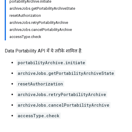
portabilityArchive.initiate
archiveJobs.getPortabilityArchiveState
resetAuthorization
archiveJobs.retryPortabilityArchive
archiveJobs.cancelPortabilityArchive
accessType.check
Data Portability API में ये तरीके शामिल हैं:
portabilityArchive.initiate
archiveJobs.getPortabilityArchiveState
resetAuthorization
archiveJobs.retryPortabilityArchive
archiveJobs.cancelPortabilityArchive
accessType.check