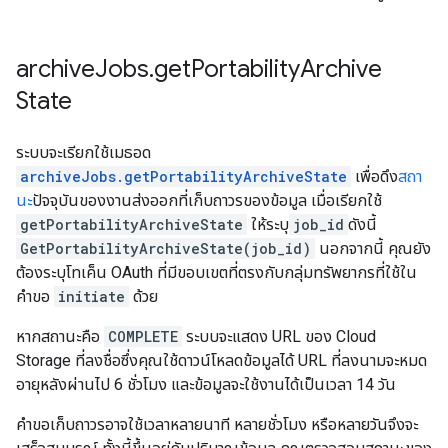
archive
Jobs
.
get
Portability
Archive
State
ระบบจะเรียกใช้เมธอด
archiveJobs.getPortabilityArchiveState
เพื่อดึง
สถา
นะ
ปัจจุบันของงานส่งออกที่เก็บถาวรของข้อมูล เมื่อเรียกใช้
getPortabilityArchiveState
ให้ระบุ
job_id
ดังนี้
GetPortabilityArchiveState(job_id)
นอกจากนี้ คุณยัง
ต้องระบุโทเค็น OAuth ที่มีขอบเขตที่ตรงกับกลุ่มทรัพยากรที่ใช้ใน
คำขอ
initiate
ด้วย
หากสถานะคือ
COMPLETE
ระบบจะแสดง URL ของ Cloud
Storage ที่ลงชื่อซึ่งคุณใช้ดาวน์โหลดข้อมูลได้ URL ที่ลงนามจะหมด
อายุหลังผ่านไป 6 ชั่วโมง และข้อมูลจะใช้งานได้เป็นเวลา 14 วัน
คำขอเก็บถาวรอาจใช้เวลาหลายนาที หลายชั่วโมง หรือหลายวันจึงจะ