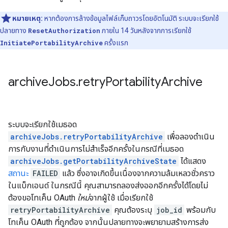
หมายเหตุ:
หากต้องการล้างข้อมูลไฟล์เก็บถาวรโดยอัตโนมัติ ระบบจะเรียกใช้
ปลายทาง
ResetAuthorization
ภายใน 14 วันหลังจากการเรียกใช้
InitiatePortabilityArchive
ครั้งแรก
archive
Jobs
.
retry
Portability
Archive
ระบบจะเรียกใช้เมธอด
archiveJobs.retryPortabilityArchive
เพื่อลองดำเนิน
การกับงานที่ดำเนินการไม่สำเร็จอีกครั้งในกรณีที่เมธอด
archiveJobs.getPortabilityArchiveState
ได้แสดง
สถานะ
FAILED
แล้ว ซึ่งอาจเกิดขึ้นเนื่องจากความล้มเหลวชั่วคราว
ในแบ็กเอนด์ ในกรณีนี้ คุณสามารถลองส่งออกอีกครั้งได้โดยไม่
ต้องขอโทเค็น OAuth
ใหม่
จากผู้ใช้ เมื่อเรียกใช้
retryPortabilityArchive
คุณต้องระบุ
job_id
พร้อมกับ
โทเค็น OAuth ที่ถูกต้อง จากนั้นปลายทางจะพยายามสร้างการส่ง