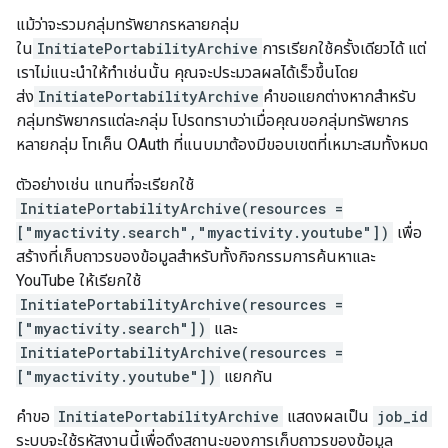
แม้ว่าจะรวมกลุ่มทรัพยากรหลายกลุ่ม
ใน
InitiatePortabilityArchive
การเรียกใช้ครั้งเดียวได้ แต่
เราไม่แนะนําให้ทําเช่นนั้น คุณจะประมวลผลได้เร็วขึ้นโดย
ส่ง
InitiatePortabilityArchive
คําขอแยกต่างหากสําหรับ
กลุ่มทรัพยากรแต่ละกลุ่ม โปรดทราบว่าเมื่อคุณขอกลุ่มทรัพยากร
หลายกลุ่ม โทเค็น OAuth ที่แนบมาต้องมีขอบเขตที่เหมาะสมทั้งหมด
ตัวอย่างเช่น แทนที่จะเรียกใช้
InitiatePortabilityArchive(resources =
["myactivity.search","myactivity.youtube"])
เพื่อ
สร้างที่เก็บถาวรของข้อมูลสำหรับทั้งกิจกรรมการค้นหาและ
YouTube ให้เรียกใช้
InitiatePortabilityArchive(resources =
["myactivity.search"])
และ
InitiatePortabilityArchive(resources =
["myactivity.youtube"])
แยกกัน
คำขอ
InitiatePortabilityArchive
แสดงผลเป็น
job_id
ระบบจะใช้รหัสงานนี้เพื่อดึงสถานะของการเก็บถาวรของข้อมูล