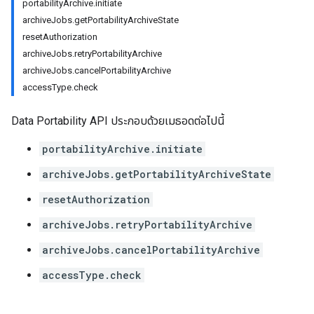
portabilityArchive.initiate
archiveJobs.getPortabilityArchiveState
resetAuthorization
archiveJobs.retryPortabilityArchive
archiveJobs.cancelPortabilityArchive
accessType.check
Data Portability API ประกอบด้วยเมธอดต่อไปนี้
portabilityArchive.initiate
archiveJobs.getPortabilityArchiveState
resetAuthorization
archiveJobs.retryPortabilityArchive
archiveJobs.cancelPortabilityArchive
accessType.check