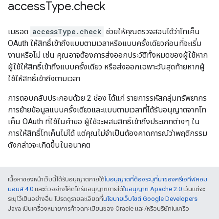
access
Type
.
check
เมธอด
accessType.check
ช่วยให้คุณตรวจสอบได้ว่าโทเค็น
OAuth ให้สิทธิ์เข้าถึงแบบตามเวลาหรือแบบครั้งเดียวก่อนที่จะเริ่ม
งานหรือไม่ เช่น คุณอาจต้องการส่งออกประวัติทั้งหมดของผู้ใช้หาก
ผู้ใช้ให้สิทธิ์เข้าถึงแบบครั้งเดียว หรือส่งออกเฉพาะวันสุดท้ายหากผู้
ใช้ให้สิทธิ์เข้าถึงตามเวลา
การตอบกลับประกอบด้วย 2 ช่อง ได้แก่ รายการรหัสกลุ่มทรัพยากร
การย้ายข้อมูลแบบครั้งเดียวและแบบตามเวลาที่ได้รับอนุญาตจากโท
เค็น OAuth ที่ใช้ในคำขอ ผู้ใช้จะผสมสิทธิ์เข้าถึงประเภทต่างๆ ใน
การให้สิทธิ์โทเค็นไม่ได้ แต่คุณไม่จำเป็นต้องคาดการณ์ว่าพฤติกรรม
ดังกล่าวจะเกิดขึ้นในอนาคต
เนื้อหาของหน้าเว็บนี้ได้รับอนุญาตภายใต้
ใบอนุญาตที่ต้องระบุที่มาของครีเอทีฟคอม
มอนส์ 4.0
และตัวอย่างโค้ดได้รับอนุญาตภายใต้
ใบอนุญาต Apache 2.0
เว้นแต่จะ
ระบุไว้เป็นอย่างอื่น โปรดดูรายละเอียดที่
นโยบายเว็บไซต์ Google Developers
Java เป็นเครื่องหมายการค้าจดทะเบียนของ Oracle และ/หรือบริษัทในเครือ