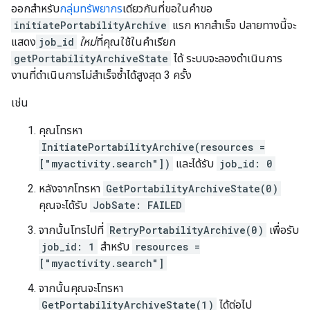
ออกสําหรับ
กลุ่มทรัพยากร
เดียวกันที่ขอในคําขอ
initiatePortabilityArchive
แรก หากสำเร็จ ปลายทางนี้จะ
แสดง
job_id
ใหม่
ที่คุณใช้ในคําเรียก
getPortabilityArchiveState
ได้ ระบบจะลองดำเนินการ
งานที่ดำเนินการไม่สำเร็จซ้ำได้สูงสุด 3 ครั้ง
เช่น
คุณโทรหา
InitiatePortabilityArchive(resources =
["myactivity.search"])
และได้รับ
job_id: 0
หลังจากโทรหา
GetPortabilityArchiveState(0)
คุณจะได้รับ
JobSate: FAILED
จากนั้นโทรไปที่
RetryPortabilityArchive(0)
เพื่อรับ
job_id: 1
สำหรับ
resources =
["myactivity.search"]
จากนั้นคุณจะโทรหา
GetPortabilityArchiveState(1)
ได้ต่อไป