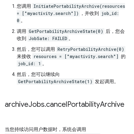
您调用
InitiatePortabilityArchive(resources
= ["myactivity.search"])
，并收到
job_id:
0
。
调用
GetPortabilityArchiveState(0)
后，您会
收到
JobSate: FAILED
。
然后，您可以调用
RetryPortabilityArchive(0)
来接收
resources = ["myactivity.search"]
的
job_id: 1
。
然后，您可以继续向
GetPortabilityArchiveState(1)
发起调用。
archive
Jobs
.
cancel
Portability
Archive
当您持续访问用户数据时，系统会调用