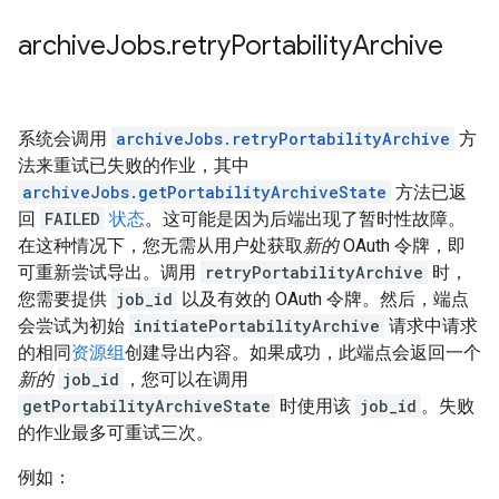
archive
Jobs
.
retry
Portability
Archive
系统会调用
archiveJobs.retryPortabilityArchive
方
法来重试已失败的作业，其中
archiveJobs.getPortabilityArchiveState
方法已返
回
FAILED
状态
。这可能是因为后端出现了暂时性故障。
在这种情况下，您无需从用户处获取
新的
OAuth 令牌，即
可重新尝试导出。调用
retryPortabilityArchive
时，
您需要提供
job_id
以及有效的 OAuth 令牌。然后，端点
会尝试为初始
initiatePortabilityArchive
请求中请求
的相同
资源组
创建导出内容。如果成功，此端点会返回一个
新的
job_id
，您可以在调用
getPortabilityArchiveState
时使用该
job_id
。失败
的作业最多可重试三次。
例如：