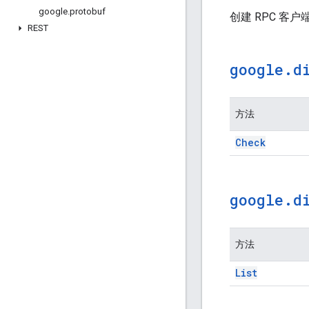
google
.
protobuf
创建 RPC 客
REST
google
.
d
方法
Check
google
.
d
方法
List