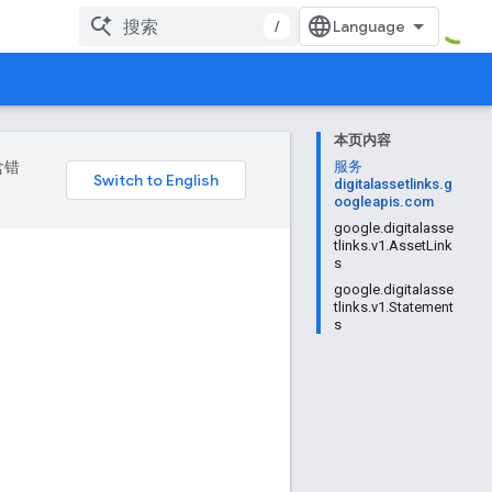
/
本页内容
含错
服务
digitalassetlinks.g
oogleapis.com
google.digitalasse
tlinks.v1.AssetLink
s
google.digitalasse
tlinks.v1.Statement
s