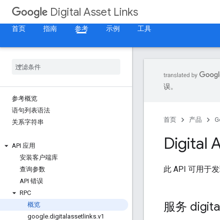
Digital Asset Links
首页
指南
参考
示例
工具
误。
参考概览
语句列表语法
首页
产品
G
关系字符串
Digital 
API 应用
安装客户端库
此 API 可
查询参数
API 错误
RPC
服务 digital
概览
google
.
digitalassetlinks
.
v1