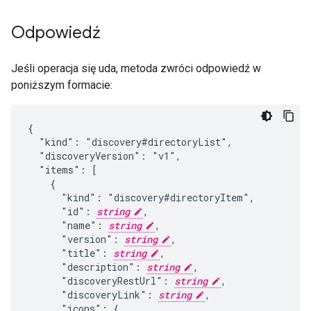
Odpowiedź
Jeśli operacja się uda, metoda zwróci odpowiedź w
poniższym formacie:
{

  "kind": "discovery#directoryList",

  "discoveryVersion": "v1",

  "items": [

    {

      "kind": "discovery#directoryItem",

      "id": 
string
,

      "name": 
string
,

      "version": 
string
,

      "title": 
string
,

      "description": 
string
,

      "discoveryRestUrl": 
string
,

      "discoveryLink": 
string
,

      "icons": {
