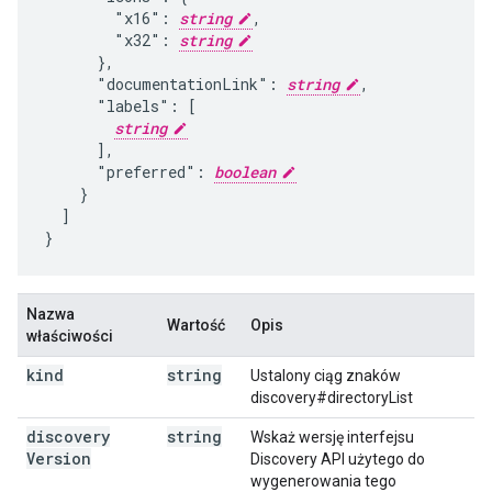
        "x16": 
string
,

        "x32": 
string
      },

      "documentationLink": 
string
,

      "labels": [

string
      ],

      "preferred": 
boolean
    }

  ]

}
Nazwa
Wartość
Opis
właściwości
kind
string
Ustalony ciąg znaków
discovery#directoryList
discovery
string
Wskaż wersję interfejsu
Version
Discovery API użytego do
wygenerowania tego