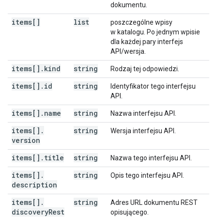
dokumentu.
items[]
list
poszczególne wpisy
w katalogu. Po jednym wpisie
dla każdej pary interfejs
API/wersja.
items[]
.
kind
string
Rodzaj tej odpowiedzi.
items[]
.
id
string
Identyfikator tego interfejsu
API.
items[]
.
name
string
Nazwa interfejsu API.
items[]
.
string
Wersja interfejsu API.
version
items[]
.
title
string
Nazwa tego interfejsu API.
items[]
.
string
Opis tego interfejsu API.
description
items[]
.
string
Adres URL dokumentu REST
discovery
Rest
opisującego.