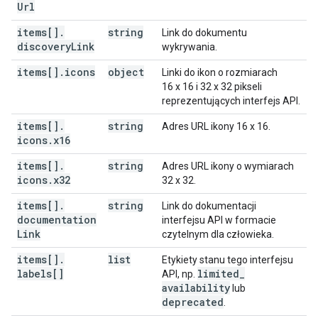
Url
items[]
.
string
Link do dokumentu
discovery
Link
wykrywania.
items[]
.
icons
object
Linki do ikon o rozmiarach
16 x 16 i 32 x 32 pikseli
reprezentujących interfejs API.
items[]
.
string
Adres URL ikony 16 x 16.
icons
.
x16
items[]
.
string
Adres URL ikony o wymiarach
icons
.
x32
32 x 32.
items[]
.
string
Link do dokumentacji
documentation
interfejsu API w formacie
Link
czytelnym dla człowieka.
items[]
.
list
Etykiety stanu tego interfejsu
labels[]
limited
_
API, np.
availability
lub
deprecated
.