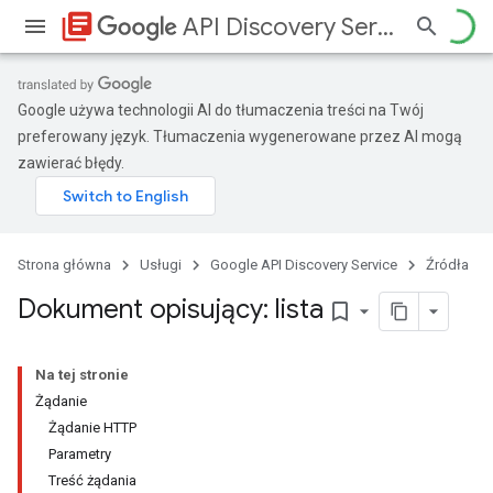
library_books
API Discovery Service
Google używa technologii AI do tłumaczenia treści na Twój
preferowany język. Tłumaczenia wygenerowane przez AI mogą
zawierać błędy.
Strona główna
Usługi
Google API Discovery Service
Źródła
Dokument opisujący: lista
bookmark_border
Na tej stronie
Żądanie
Żądanie HTTP
Parametry
Treść żądania