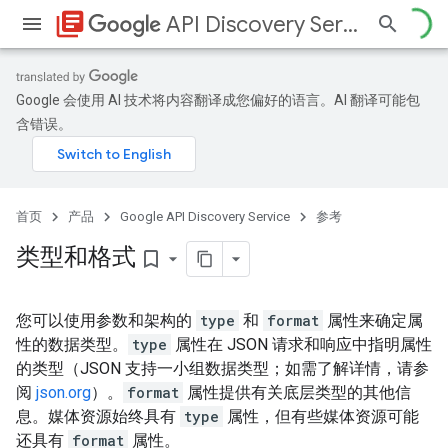
library_books
API Discovery Service
Google 会使用 AI 技术将内容翻译成您偏好的语言。AI 翻译可能包
含错误。
首页
产品
Google API Discovery Service
参考
类型和格式
bookmark_border
您可以使用参数和架构的
type
和
format
属性来确定属
性的数据类型。
type
属性在 JSON 请求和响应中指明属性
的类型（JSON 支持一小组数据类型；如需了解详情，请参
阅
json.org
）。
format
属性提供有关底层类型的其他信
息。媒体资源始终具有
type
属性，但有些媒体资源可能
还具有
format
属性。