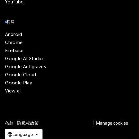
YouTube
构建
Android
Chrome
Firebase
Google AI Studio
Google Antigravity
Google Cloud
Google Play
View all
条款
隐私权政策
ICP证合字B2-20070004号
Manage cookies