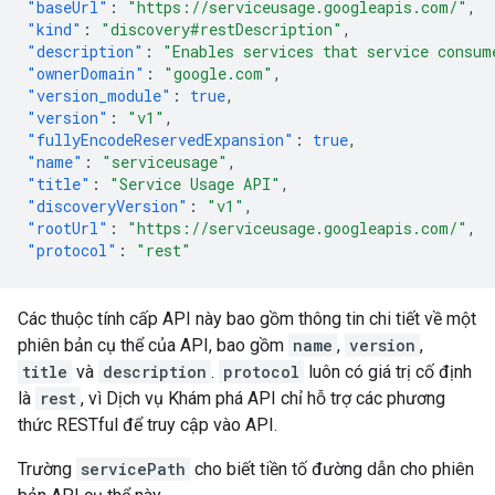
"baseUrl"
:
"https://serviceusage.googleapis.com/"
,
"kind"
:
"discovery#restDescription"
,
"description"
:
"Enables services that service consum
"ownerDomain"
:
"google.com"
,
"version_module"
:
true
,
"version"
:
"v1"
,
"fullyEncodeReservedExpansion"
:
true
,
"name"
:
"serviceusage"
,
"title"
:
"Service Usage API"
,
"discoveryVersion"
:
"v1"
,
"rootUrl"
:
"https://serviceusage.googleapis.com/"
,
"protocol"
:
"rest"
Các thuộc tính cấp API này bao gồm thông tin chi tiết về một
phiên bản cụ thể của API, bao gồm
name
,
version
,
title
và
description
.
protocol
luôn có giá trị cố định
là
rest
, vì Dịch vụ Khám phá API chỉ hỗ trợ các phương
thức RESTful để truy cập vào API.
Trường
servicePath
cho biết tiền tố đường dẫn cho phiên