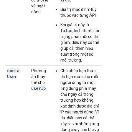
có thụt lề
.
và ngắt
Giá trị mặc định: tuỳ
dòng.
thuộc vào từng API.
Khi giá trị này là
false
, kích thước tải
trọng phản hồi có thể
giảm, điều này có thể
giúp cải thiện hiệu
suất trong một số
môi trường.
quota
Phương
Cho phép bạn thực
User
án thay
thi hạn mức cho mỗi
thế cho
người dùng từ một
user
Ip
.
ứng dụng phía máy
chủ ngay cả trong
trường hợp không
xác định được địa chỉ
IP của người dùng. Ví
dụ: điều này có thể
xảy ra với những ứng
dụng chạy các tác vụ