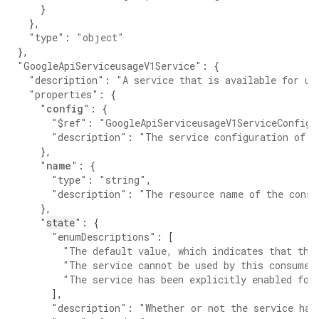
}
},
"type"
:
"object"
},
"GoogleApiServiceusageV1Service"
:
{
"description"
:
"A service that is available for us
"properties"
:
{
"
config
"
:
{
"$ref"
:
"GoogleApiServiceusageV1ServiceConfig"
"description"
:
"The service configuration of t
},
"
name
"
:
{
"type"
:
"string"
,
"description"
:
"The resource name of the consu
},
"
state
"
:
{
"enumDescriptions"
:
[
"The default value, which indicates that the
"The service cannot be used by this consumer
"The service has been explicitly enabled for
],
"description"
:
"Whether or not the service has