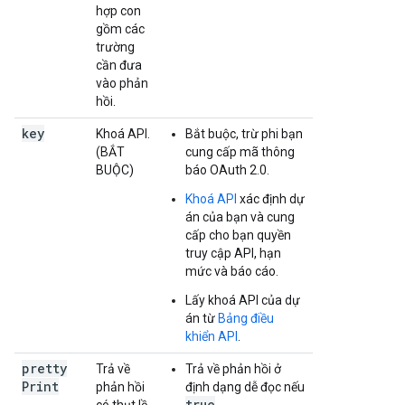
hợp con
gồm các
trường
cần đưa
vào phản
hồi.
key
Khoá API.
Bắt buộc, trừ phi bạn
(BẮT
cung cấp mã thông
BUỘC)
báo OAuth 2.0.
Khoá API
xác định dự
án của bạn và cung
cấp cho bạn quyền
truy cập API, hạn
mức và báo cáo.
Lấy khoá API của dự
án từ
Bảng điều
khiển API
.
pretty
Trả về
Trả về phản hồi ở
Print
phản hồi
định dạng dễ đọc nếu
true