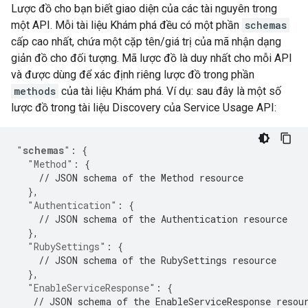
Lược đồ cho bạn biết giao diện của các tài nguyên trong
một API. Mỗi tài liệu Khám phá đều có một phần
schemas
cấp cao nhất, chứa một cặp tên/giá trị của mã nhận dạng
giản đồ cho đối tượng. Mã lược đồ là duy nhất cho mỗi API
và được dùng để xác định riêng lược đồ trong phần
methods
của tài liệu Khám phá. Ví dụ: sau đây là một số
lược đồ trong tài liệu Discovery của Service Usage API:
"
schemas
"
:
{
"Method"
:
{
// JSON schema of the Method resource
},
"Authentication"
:
{
// JSON schema of the Authentication resource
},
"RubySettings"
:
{
// JSON schema of the RubySettings resource
},
"EnableServiceResponse"
:
{
// JSON schema of the EnableServiceResponse resou