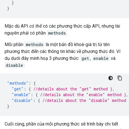
}
}
Mặc dù API
có thể
có các phương thức cấp API, nhưng tài
nguyên
phải
có phần
methods
.
Mỗi phần
methods
là một bản đồ khoá-giá trị từ tên
phương thức đến các thông tin khác về phương thức đó. Ví
dụ dưới đây minh hoạ 3 phương thức:
get
,
enable
và
disable
:
"methods"
:
{
"get"
:
{
//details about the "get" method },
"enable"
:
{
//details about the "enable" method },
"disable"
:
{
//details about the "disable" method 
}
Cuối cùng, phần của mỗi phương thức sẽ trình bày chi tiết