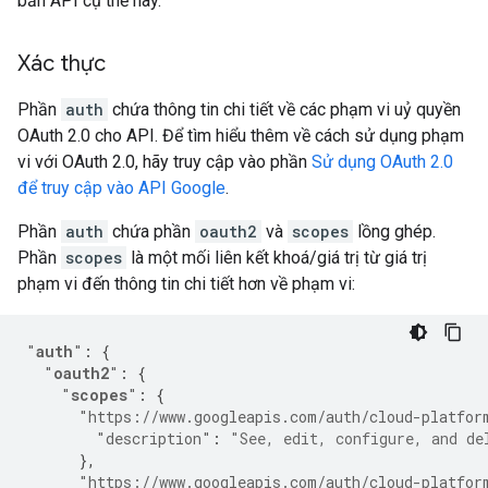
bản API cụ thể này.
Xác thực
Phần
auth
chứa thông tin chi tiết về các phạm vi uỷ quyền
OAuth 2.0 cho API. Để tìm hiểu thêm về cách sử dụng phạm
vi với OAuth 2.0, hãy truy cập vào phần
Sử dụng OAuth 2.0
để truy cập vào API Google
.
Phần
auth
chứa phần
oauth2
và
scopes
lồng ghép.
Phần
scopes
là một mối liên kết khoá/giá trị từ giá trị
phạm vi đến thông tin chi tiết hơn về phạm vi:
"
auth
"
:
{
"
oauth2
"
:
{
"
scopes
"
:
{
"https://www.googleapis.com/auth/cloud-platfor
"description"
:
"See, edit, configure, and de
},
"https://www.googleapis.com/auth/cloud-platfor