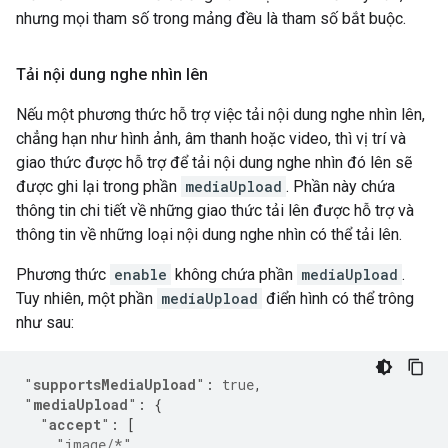
nhưng mọi tham số trong mảng đều là tham số bắt buộc.
Tải nội dung nghe nhìn lên
Nếu một phương thức hỗ trợ việc tải nội dung nghe nhìn lên,
chẳng hạn như hình ảnh, âm thanh hoặc video, thì vị trí và
giao thức được hỗ trợ để tải nội dung nghe nhìn đó lên sẽ
được ghi lại trong phần
mediaUpload
. Phần này chứa
thông tin chi tiết về những giao thức tải lên được hỗ trợ và
thông tin về những loại nội dung nghe nhìn có thể tải lên.
Phương thức
enable
không chứa phần
mediaUpload
.
Tuy nhiên, một phần
mediaUpload
điển hình có thể trông
như sau:
"
supportsMediaUpload
"
:
true
,
"
mediaUpload
"
:
{
"
accept
"
:
[
"image/*"