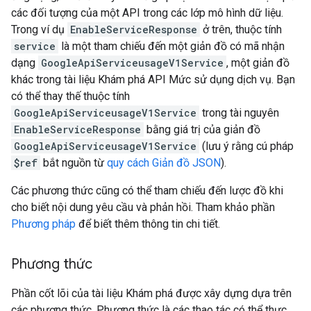
các đối tượng của một API trong các lớp mô hình dữ liệu.
Trong ví dụ
EnableServiceResponse
ở trên, thuộc tính
service
là một tham chiếu đến một giản đồ có mã nhận
dạng
GoogleApiServiceusageV1Service
, một giản đồ
khác trong tài liệu Khám phá API Mức sử dụng dịch vụ. Bạn
có thể thay thế thuộc tính
GoogleApiServiceusageV1Service
trong tài nguyên
EnableServiceResponse
bằng giá trị của giản đồ
GoogleApiServiceusageV1Service
(lưu ý rằng cú pháp
$ref
bắt nguồn từ
quy cách Giản đồ JSON
).
Các phương thức cũng có thể tham chiếu đến lược đồ khi
cho biết nội dung yêu cầu và phản hồi. Tham khảo phần
Phương pháp
để biết thêm thông tin chi tiết.
Phương thức
Phần cốt lõi của tài liệu Khám phá được xây dựng dựa trên
các phương thức. Phương thức là các thao tác có thể thực