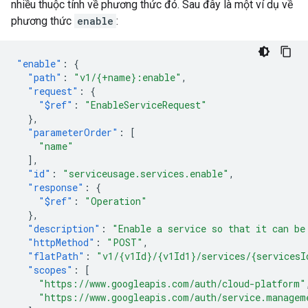
nhiều thuộc tính về phương thức đó. Sau đây là một ví dụ về
phương thức
enable
:
"enable"
:
{
"path"
:
"v1/{+name}:enable"
,
"request"
:
{
"$ref"
:
"EnableServiceRequest"
},
"parameterOrder"
:
[
"name"
],
"id"
:
"serviceusage.services.enable"
,
"response"
:
{
"$ref"
:
"Operation"
},
"description"
:
"Enable a service so that it can be
"httpMethod"
:
"POST"
,
"flatPath"
:
"v1/{v1Id}/{v1Id1}/services/{servicesI
"scopes"
:
[
"https://www.googleapis.com/auth/cloud-platform"
"https://www.googleapis.com/auth/service.managem