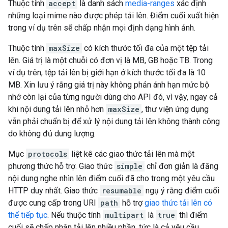
Thuộc tính
accept
là danh sách
media-ranges
xác định
những loại mime nào được phép tải lên. Điểm cuối xuất hiện
trong ví dụ trên sẽ chấp nhận mọi định dạng hình ảnh.
Thuộc tính
maxSize
có kích thước tối đa của một tệp tải
lên. Giá trị là một chuỗi có đơn vị là MB, GB hoặc TB. Trong
ví dụ trên, tệp tải lên bị giới hạn ở kích thước tối đa là 10
MB. Xin lưu ý rằng giá trị này không phản ánh hạn mức bộ
nhớ còn lại của từng người dùng cho API đó, vì vậy, ngay cả
khi nội dung tải lên nhỏ hơn
maxSize
, thư viện ứng dụng
vẫn phải chuẩn bị để xử lý nội dung tải lên không thành công
do không đủ dung lượng.
Mục
protocols
liệt kê các giao thức tải lên mà một
phương thức hỗ trợ. Giao thức
simple
chỉ đơn giản là đăng
nội dung nghe nhìn lên điểm cuối đã cho trong một yêu cầu
HTTP duy nhất. Giao thức
resumable
ngụ ý rằng điểm cuối
được cung cấp trong URI
path
hỗ trợ
giao thức tải lên có
thể tiếp tục
. Nếu thuộc tính
multipart
là
true
thì điểm
cuối sẽ chấp nhận tải lên nhiều phần, tức là cả yêu cầu