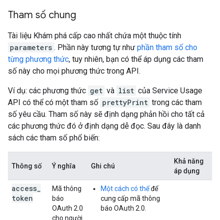
Tham số chung
Tài liệu Khám phá cấp cao nhất chứa một thuộc tính
parameters
. Phần này tương tự như
phần tham số cho
từng phương thức
, tuy nhiên, bạn có thể áp dụng các tham
số này cho mọi phương thức trong API.
Ví dụ: các phương thức
get
và
list
của Service Usage
API có thể có một tham số
prettyPrint
trong các tham
số yêu cầu. Tham số này sẽ định dạng phản hồi cho tất cả
các phương thức đó ở định dạng dễ đọc. Sau đây là danh
sách các tham số phổ biến:
Khả năng
Thông số
Ý nghĩa
Ghi chú
áp dụng
access
_
Mã thông
Một cách có thể
để
token
báo
cung cấp mã thông
OAuth 2.0
báo OAuth 2.0.
cho người