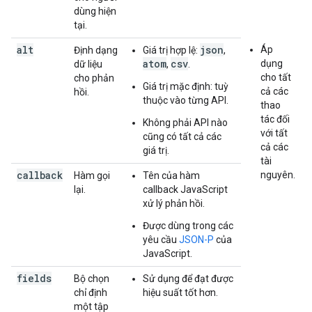
dùng hiện
tại.
alt
json
Áp
Định dạng
Giá trị hợp lệ:
,
atom
csv
dụng
dữ liệu
,
.
cho tất
cho phản
Giá trị mặc định: tuỳ
cả các
hồi.
thuộc vào từng API.
thao
tác đối
Không phải API nào
với tất
cũng có tất cả các
cả các
giá trị.
tài
callback
nguyên.
Hàm gọi
Tên của hàm
lại.
callback JavaScript
xử lý phản hồi.
Được dùng trong các
yêu cầu
JSON-P
của
JavaScript.
fields
Bộ chọn
Sử dụng để đạt được
chỉ định
hiệu suất tốt hơn.
một tập