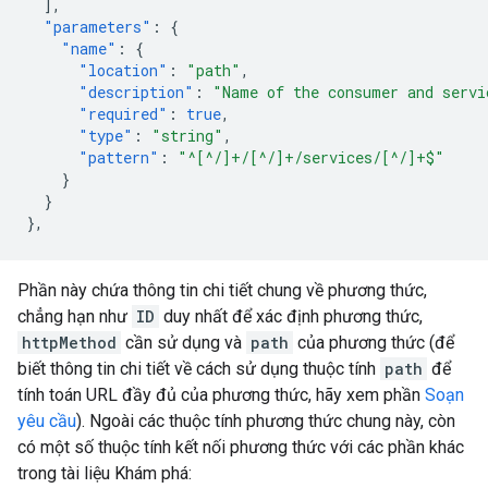
],
"parameters"
:
{
"name"
:
{
"location"
:
"path"
,
"description"
:
"Name of the consumer and servi
"required"
:
true
,
"type"
:
"string"
,
"pattern"
:
"^[^/]+/[^/]+/services/[^/]+$"
}
}
},
Phần này chứa thông tin chi tiết chung về phương thức,
chẳng hạn như
ID
duy nhất để xác định phương thức,
httpMethod
cần sử dụng và
path
của phương thức (để
biết thông tin chi tiết về cách sử dụng thuộc tính
path
để
tính toán URL đầy đủ của phương thức, hãy xem phần
Soạn
yêu cầu
). Ngoài các thuộc tính phương thức chung này, còn
có một số thuộc tính kết nối phương thức với các phần khác
trong tài liệu Khám phá: