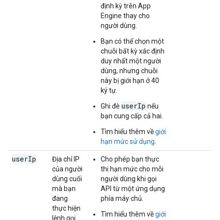
định kỳ trên App
Engine thay cho
người dùng.
Bạn có thể chọn một
chuỗi bất kỳ xác định
duy nhất một người
dùng, nhưng chuỗi
này bị giới hạn ở 40
ký tự.
userIp
Ghi đè
nếu
bạn cung cấp cả hai.
Tìm hiểu thêm về
giới
hạn mức sử dụng
.
user
Ip
Địa chỉ IP
Cho phép bạn thực
của người
thi hạn mức cho mỗi
dùng cuối
người dùng khi gọi
mà bạn
API từ một ứng dụng
đang
phía máy chủ.
thực hiện
Tìm hiểu thêm về
giới
lệnh gọi