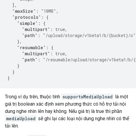
],
"
maxSize
"
:
"10MB"
,
"
protocols
"
:
{
"
simple
"
:
{
"
multipart
"
:
true
,
"
path
"
:
"/upload/storage/v1beta1/b/{bucket}/o"
},
"
resumable
"
:
{
"
multipart
"
:
true
,
"
path
"
:
"/resumable/upload/storage/v1beta1/b/{
}
}
}
Trong ví dụ trên, thuộc tính
supportsMediaUpload
là một
giá trị boolean xác định xem phương thức có hỗ trợ tải nội
dung nghe nhìn lên hay không. Nếu giá trị là true thì phần
mediaUpload
sẽ ghi lại các loại nội dung nghe nhìn có thể
tải lên.