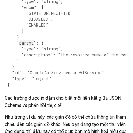
"type"
:
"string"
,
"enum"
:
[
"STATE_UNSPECIFIED"
,
"DISABLED"
,
"ENABLED"
]
},
"
parent
"
:
{
"type"
:
"string"
,
"description"
:
"The resource name of the consu
}
},
"id"
:
"GoogleApiServiceusageV1Service"
,
"type"
:
"object"
}
Các trường được in đậm cho biết mối liên kết giữa JSON
Schema và phản hồi thực tế.
Như trong ví dụ này, các giản đồ có thể chứa thông tin tham
chiếu đến các giản đồ khác. Nếu bạn đang tạo một thư viện
ứng dụng, thì điều này có thể giúp bạn mô hình hoá hiệu quả