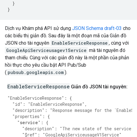
}
}
Dịch vụ Khám phá API sử dụng
JSON Schema draft-03
cho
các biểu thị giản đồ. Sau đây là một đoạn mã của Giản đồ
JSON cho tài nguyên
EnableServiceResponse
, cùng với
GoogleApiServiceusagev1Service
mà tài nguyên đó
tham chiếu. Cùng với các giản đồ này là một phần của phản
hồi thực cho yêu cầu bật API Pub/Sub
(
pubsub.googleapis.com
).
EnableServiceResponse
Giản đồ JSON tài nguyên:
"EnableServiceResponse"
:
{
"id"
:
"EnableServiceResponse"
,
"description"
:
"Response message for the `EnableSe
"properties"
:
{
"
service
"
:
{
"description"
:
"The new state of the service a
"$ref"
:
"GoogleApiServiceusageV1Service"