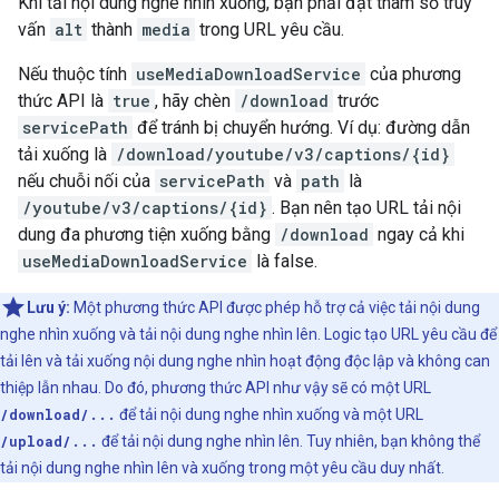
Khi tải nội dung nghe nhìn xuống, bạn phải đặt tham số truy
vấn
alt
thành
media
trong URL yêu cầu.
Nếu thuộc tính
useMediaDownloadService
của phương
thức API là
true
, hãy chèn
/download
trước
servicePath
để tránh bị chuyển hướng. Ví dụ: đường dẫn
tải xuống là
/download/youtube/v3/captions/{id}
nếu chuỗi nối của
servicePath
và
path
là
/youtube/v3/captions/{id}
. Bạn nên tạo URL tải nội
dung đa phương tiện xuống bằng
/download
ngay cả khi
useMediaDownloadService
là false.
Lưu ý:
Một phương thức API được phép hỗ trợ cả việc tải nội dung
nghe nhìn xuống và tải nội dung nghe nhìn lên. Logic tạo URL yêu cầu để
tải lên và tải xuống nội dung nghe nhìn hoạt động độc lập và không can
thiệp lẫn nhau. Do đó, phương thức API như vậy sẽ có một URL
/download/...
để tải nội dung nghe nhìn xuống và một URL
/upload/...
để tải nội dung nghe nhìn lên. Tuy nhiên, bạn không thể
tải nội dung nghe nhìn lên và xuống trong một yêu cầu duy nhất.