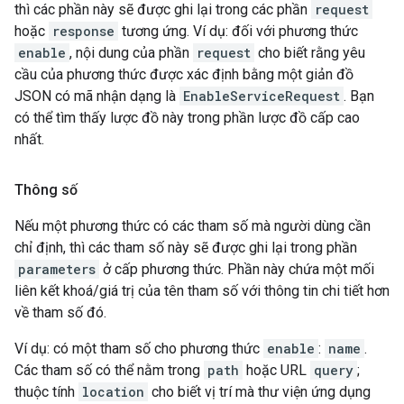
thì các phần này sẽ được ghi lại trong các phần
request
hoặc
response
tương ứng. Ví dụ: đối với phương thức
enable
, nội dung của phần
request
cho biết rằng yêu
cầu của phương thức được xác định bằng một giản đồ
JSON có mã nhận dạng là
EnableServiceRequest
. Bạn
có thể tìm thấy lược đồ này trong phần lược đồ cấp cao
nhất.
Thông số
Nếu một phương thức có các tham số mà người dùng cần
chỉ định, thì các tham số này sẽ được ghi lại trong phần
parameters
ở cấp phương thức. Phần này chứa một mối
liên kết khoá/giá trị của tên tham số với thông tin chi tiết hơn
về tham số đó.
Ví dụ: có một tham số cho phương thức
enable
:
name
.
Các tham số có thể nằm trong
path
hoặc URL
query
;
thuộc tính
location
cho biết vị trí mà thư viện ứng dụng