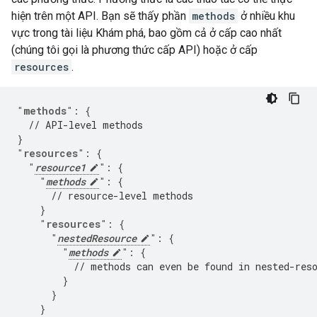
hiện trên một API. Bạn sẽ thấy phần
methods
ở nhiều khu
vực trong tài liệu Khám phá, bao gồm cả ở cấp cao nhất
(chúng tôi gọi là phương thức cấp API) hoặc ở cấp
resources
.
"
methods
"
:
{
// API-level methods
}
"
resources
"
:
{
"
resource1
"
:
{
"
methods
"
:
{
// resource-level methods
}
"
resources
"
:
{
"
nestedResource
"
:
{
"
methods
"
:
{
// methods can even be found in nested-res
}
}
}