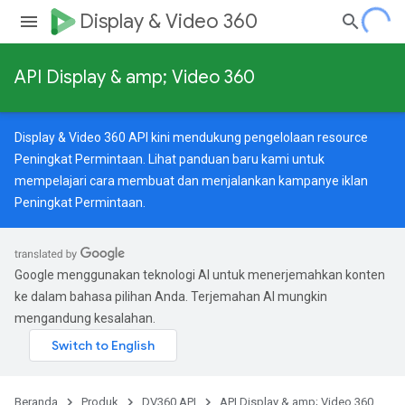
Display & Video 360
API Display & amp; Video 360
Display & Video 360 API kini mendukung pengelolaan resource
Peningkat Permintaan. Lihat
panduan baru
kami untuk
mempelajari cara membuat dan menjalankan kampanye iklan
Peningkat Permintaan.
Google menggunakan teknologi AI untuk menerjemahkan konten
ke dalam bahasa pilihan Anda. Terjemahan AI mungkin
mengandung kesalahan.
Beranda
Produk
DV360 API
API Display & amp; Video 360