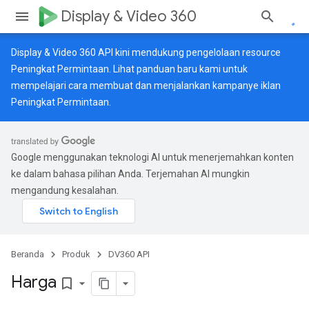
Display & Video 360
Display & Video 360 API kini mendukung pengelolaan resource
Peningkat Permintaan. Lihat
panduan baru
kami untuk
mempelajari cara membuat dan menjalankan kampanye iklan
Peningkat Permintaan.
Google menggunakan teknologi AI untuk menerjemahkan konten
ke dalam bahasa pilihan Anda. Terjemahan AI mungkin
mengandung kesalahan.
Beranda
Produk
DV360 API
Harga
bookmark_border