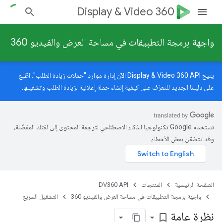
Display & Video 360
واجهة برمجة التطبيقات في مساحة العرض والفيديو 360
يتيح Display & Video 360 API الآن إدارة موارد "حملات زيادة الطلب". اطّلِع
على
دليلنا الجديد
للتعرّف على كيفية إنشاء حملة إعلانية لزيادة الطلب وتشغيلها.
تستخدم Google تكنولوجيا الذكاء الاصطناعي لترجمة المحتوى إلى لغتك المفضّلة،
وقد تتضمّن بعض الأخطاء.
الصفحة الرئيسية
المنتجات
DV360 API
واجهة برمجة التطبيقات في مساحة العرض والفيديو 360
التشغيل السريع
نظرة عامة
bookmark_border