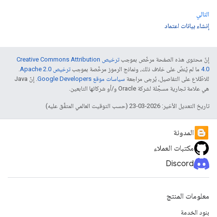
التالي
إنشاء بيانات اعتماد
إنّ محتوى هذه الصفحة مرخّص بموجب
ترخيص Creative Commons Attribution
4.0‏
ما لم يُنصّ على خلاف ذلك، ونماذج الرموز مرخّصة بموجب
ترخيص Apache 2.0‏
.
للاطّلاع على التفاصيل، يُرجى مراجعة
سياسات موقع Google Developers‏
. إنّ Java
هي علامة تجارية مسجَّلة لشركة Oracle و/أو شركائها التابعين.
تاريخ التعديل الأخير: 2026-03-23 (حسب التوقيت العالمي المتفَّق عليه)
المدونة
مكتبات العملاء
Discord
معلومات المنتج
بنود الخدمة