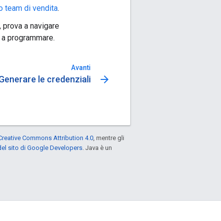
ro team di vendita
.
, prova a navigare
re a programmare.
Avanti
arrow_forward
Generare le credenziali
Creative Commons Attribution 4.0
, mentre gli
el sito di Google Developers
. Java è un