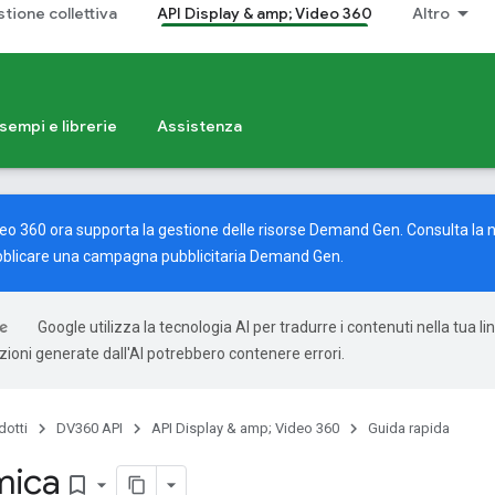
stione collettiva
API Display & amp; Video 360
Altro
sempi e librerie
Assistenza
deo 360 ora supporta la gestione delle risorse Demand Gen. Consulta la 
blicare una campagna pubblicitaria Demand Gen.
Google utilizza la tecnologia AI per tradurre i contenuti nella tua l
uzioni generate dall'AI potrebbero contenere errori.
dotti
DV360 API
API Display & amp; Video 360
Guida rapida
mica
bookmark_border