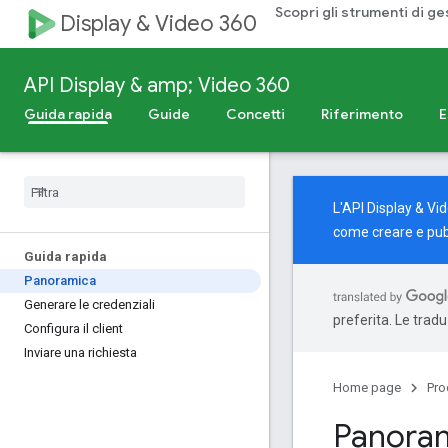
Scopri gli strumenti di ge
Display & Video 360
API Display & amp; Video 360
Guida rapida
Guide
Concetti
Riferimento
E
L'API Display & Vi
come creare e pub
Guida rapida
Panoramica
Generare le credenziali
preferita. Le trad
Configura il client
Inviare una richiesta
Home page
Pro
Panora