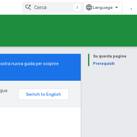
/
Su questa pagina
nostra
nuova guida
per scoprire
Prerequisiti
ingua