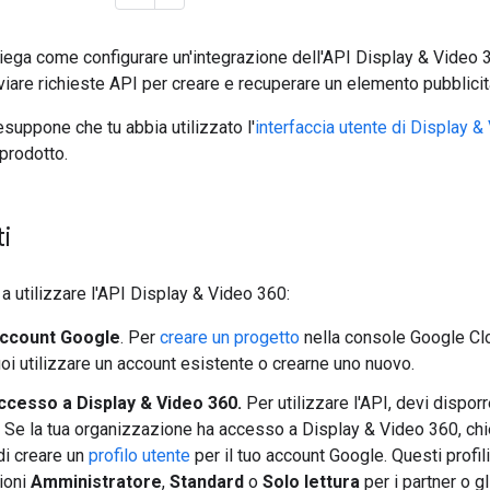
ega come configurare un'integrazione dell'API Display & Video 36
inviare richieste API per creare e recuperare un elemento pubblici
suppone che tu abbia utilizzato l'
interfaccia utente di Display 
 prodotto.
i
 a utilizzare l'API Display & Video 360:
Account Google
. Per
creare un progetto
nella console Google Clo
uoi utilizzare un account esistente o crearne uno nuovo.
accesso a Display & Video 360.
Per utilizzare l'API, devi dispor
 Se la tua organizzazione ha accesso a Display & Video 360, chi
di creare un
profilo utente
per il tuo account Google. Questi profi
ioni
Amministratore
,
Standard
o
Solo lettura
per i partner o gl