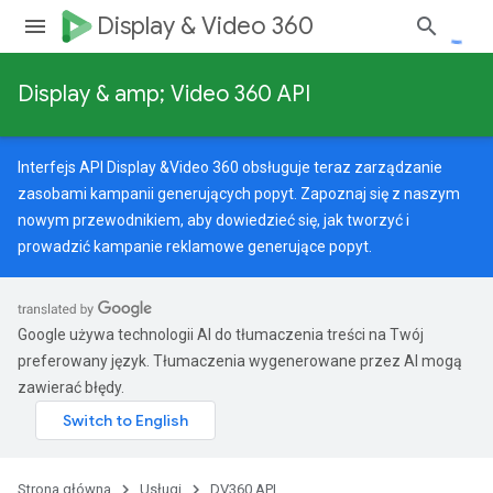
Display & Video 360
Display & amp; Video 360 API
Interfejs API Display &Video 360 obsługuje teraz zarządzanie
zasobami kampanii generujących popyt. Zapoznaj się z naszym
nowym przewodnikiem
, aby dowiedzieć się, jak tworzyć i
prowadzić kampanie reklamowe generujące popyt.
Google używa technologii AI do tłumaczenia treści na Twój
preferowany język. Tłumaczenia wygenerowane przez AI mogą
zawierać błędy.
Strona główna
Usługi
DV360 API